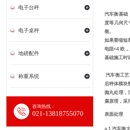
电子台秤
汽车衡基础
度等几何尺
电子桌秤
衡。
如果要缩短
电阻
<4
欧，
地磅配件
基础施工时
汽车衡工艺
称重系统
后秤体模块
抛丸处理，
腐原理，采
咨询热线：
021-13818755070
表面处理
a.1
汽车衡