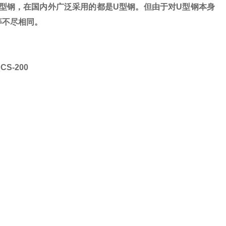
型钢，在国内外广泛采用的都是
U
型钢。但由于对
U
型钢本身
等不尽相同。
SCS-200