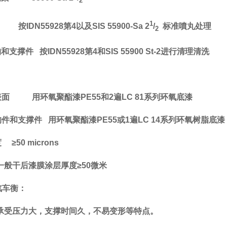
2
1
按
IDN55928
第
4
以及
SIS 55900-Sa
2
/
标准噴丸处理
2
构和支撑件
按
IDN55928
第
4
和
SIS 55900 St-2
进行清理清洗
表面
用环氧聚酯漆
PE55
和
2
遍
LC 81
系列环氧底漆
构件和支撑件
用环氧聚酯漆
PE55
或
1
遍
LC 14
系列环氧树脂底漆
度
≥50 microns
一般干后漆膜涂层厚度
≥50
微米
汽车衡：
承受压力大，支撑时间久，不易变形等特点。