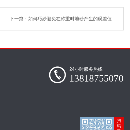
下一篇：
如何巧妙避免在称重时地磅产生的误差值
24小时服务热线
13818755070
扫
码