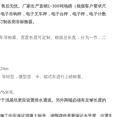
，售后无忧。厂家生产直销
1~300
吨地磅（根据客户要求尺
，电子吊钩秤，电子叉车秤，电子台秤，电子秤，电子计数
订制各类非标衡器。
车等称重。宽度长度可定制。根据总长度，分为一节，二
、
24m
，等轻型，微型货、卡、箱式车进行上磅称重。
5*6
米等。
对于浅基坑更应设置排水通道。另外两端必须有足够长度的
施工中应保证混凝土标号，浇预埋件是要保证水平度、位置度等