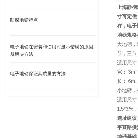
上海静衡
寸可定做
防腐地磅特点
秤，电子
地磅规格
大地磅，
电子地磅在安装和使用时显示错误的原因
节，三节
及解决方法
适用尺寸
宽：
3m 
电子地磅保证其质量的方法
长：
6m
小地磅，
适用尺寸
1.5*3
米
选址建议
平直路供
地磅基础