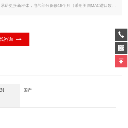
司承诺更换新秤体，电气部分保修18个月（采用美国MAC进口数字
传感器）数字式传感器具有防遥控、防雷击、抗干扰功能，不需要
心打雷下雨天气，我们是专业地磅生产厂家。
市地磅/地磅厂家/地磅价格
线咨询
别
国产