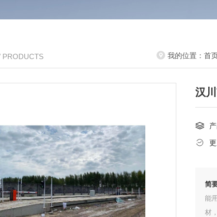
我的位置：
首
/ PRODUCTS
汉川
产
更
简
能
材