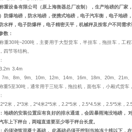
称重设备有限公司（原上海衡器总厂改制），
生产地磅的厂家
）防爆地磅，防水地磅，便携式地磅，电子汽车衡，电子地磅
防水秤，电子防爆秤，电子精密天平，机械秤及按客户不同需求
参数：
称重
30
吨
~200
吨，主要用于大型货车，半挂车，拖挂车，工程
，四节等结构。
：
3.2m 3.4m
、
7m
、
8m
、
9m
、
10m
、
12m
、
14m
、
16m
、
18m
、
20m
、
21m
称重
5
至
30
吨，通常用于三轮车，拖拉机，面包车，小厢式货车
：
，
2*2
米，
2*3
米，
2*4
米
2*5
米，
2.2*5
米，
2.5*4.5
米，
2.5*5
米，
2.
：
地磅的安装位置应有良好的排水通道，会因暴雨淹没地磅，
汽车上下秤台，两端直道要至少等于秤台长度。
：
必须浇筑混凝土基础，
此基础必须开挖到当地冻土线以下，在