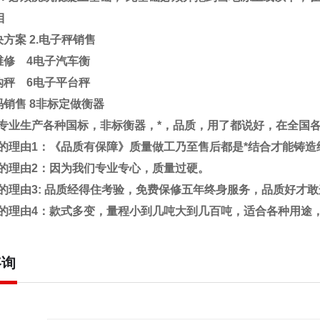
目
决方案
2.
电子秤销售
维修
4
电子汽车衡
钩秤
6
电子平台秤
码销售
8
非标定做衡器
专业生产各种国标，非标衡器，*，品质，用了都说好，在全国
的理由1：《品质有保障》质量做工乃至售后都是*结合才能铸造
的理由2：因为我们专业专心，质量过硬。
的理由3: 品质经得住考验，免费保修五年终身服务，品质好才
的理由4：款式多变，量程小到几吨大到几百吨，适合各种用途
咨询