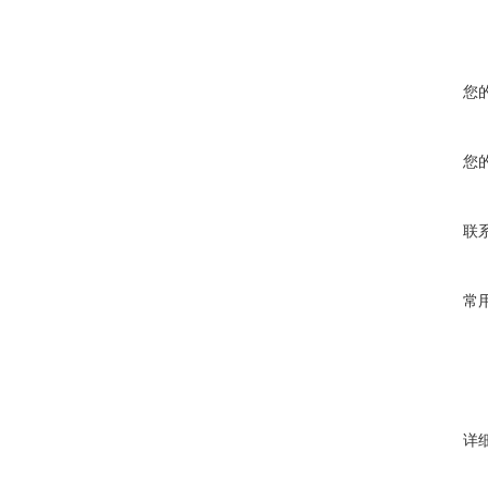
您
您
联
常
详