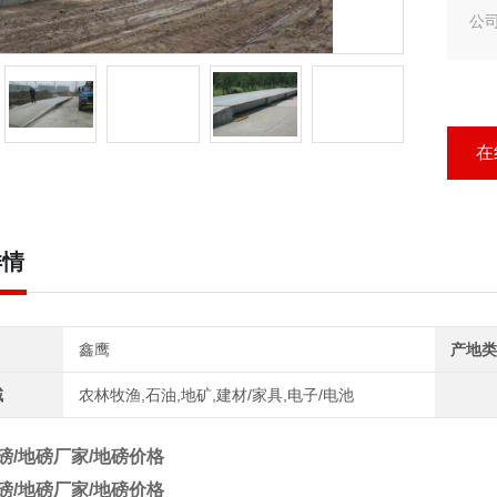
公
式
担
汉川
在
详情
鑫鹰
产地类
域
农林牧渔,石油,地矿,建材/家具,电子/电池
磅/地磅厂家/地磅价格
磅/地磅厂家/地磅价格