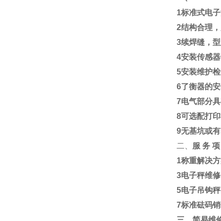
1
标准式电子
2
结构合理，
3
续焊缝，型
4
安装传感器
5
安装维护检
6
了衡器的安
7
电气部分具
8
可选配打印
9
无基坑或有
二、
服
务
项
1
称重解决方
3
电子秤维修
5
电子吊钩秤
7
标准砝码销
三、简易维