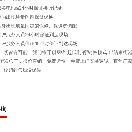
务电hua
24
小时保证接听记录
期内出现质量问题保修保换
期外出现质量问题的保修、保调试调配
客户服务人员
24
小时保证到达现场
客户服务人员保证
48
小时保证到达现场
一切皆有可能，我们将开创网络
“
超低利润
”
销售模式！*结束衡
衡器总厂，报价直销，免费运输，免费上门安装调试，百年厂
，经销商售后没保障
!
咨询