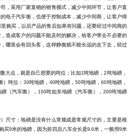
公司，采用厂家直销的销售模式，减少中间环节，让客户直
用的电子汽车衡，也便于控制成本，减少中间商，让客户得
那里购买，以后产品的售后如果有问题，还要经过中间商的
楚，造成客户的问题不能及时的解决，给客户带去不必要的
碑，哪里会有回头客，这样静衡就不能长远的走下去，经过
稍微大点，就是自己想要的吨位；比如
1
吨地磅，
2
吨地磅，
衡）吨位：
30
吨地磅，
40
吨地磅，
50
吨地磅，
60
吨地磅，
地磅（汽车衡），
150
吨如东地磅（汽车衡），
200
吨地磅
衡）尺寸：地磅是没有什么常规或是常规尺寸的，主要是根
购买
9
米的地磅，因为前四后八车全长是
9.6
米，一般用
9
米