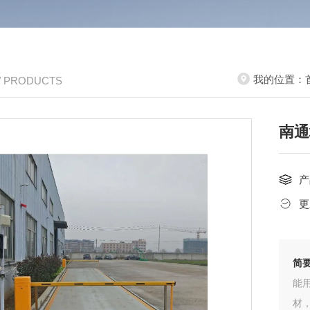
我的位置：
/ PRODUCTS
南通
产
更
简
能
材