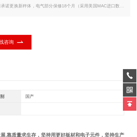
司承诺更换新秤体，电气部分保修18个月（采用美国MAC进口数字
传感器）数字式传感器具有防遥控、防雷击、抗干扰功能，不需要
心打雷下雨天气，我们是专业地磅生产厂家。
地磅/1-24米电子磅厂家
线咨询
别
国产
发展
.
靠质量求生存，坚持用更好板材和电子元件，坚持生产