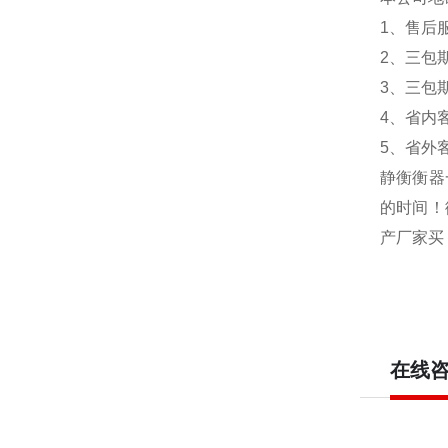
1
、售后服
2
、三包
3
、三包
4
、省内
5
、省外
静衡衡器
的时间！
产厂家买
在线