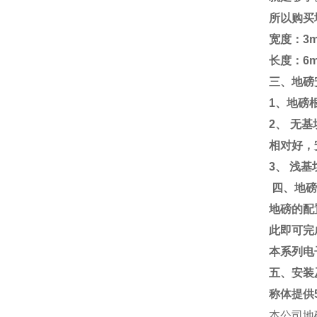
所以购买
宽度：
3m
长度：
6
三、地磅
1
、地磅
2
、
无基
相对好，
3
、
浅基
四、地磅
地磅的配
此即可完
本系列电
五、安装
称体提供
本公司地