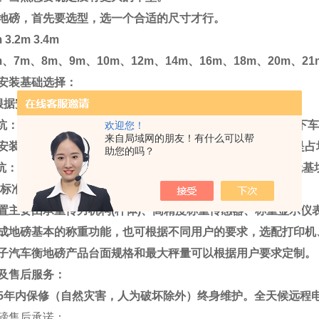
地磅，首先要选型，选一个合适的尺寸才行。
 3.2m 3.4m
m
、
7m
、
8m
、
9m
、
10m
、
12m
、
14m
、
16m
、
18m
、
20m
、
21
安装基础选择：
根据安装的方式不同基础：分为无基坑和浅基坑。
坑：就是地磅安装在地面上，高出地面，需做引坡用于上、下
欢迎您！
来自局域网的朋友！有什么可以帮
安装在地上磅体通风好，有利于延长地磅使用寿命。缺点就是占
助您的吗？
坑：安装在地下，安装好地磅与地面是齐平的。占地相对于无基
标准配置：
置主要由承重传力机构
(
秤体
)
、高精度称重传感器、称重显示仪
成地磅基本的称重功能，也可根据不同用户的要求，选配打印机
子汽车衡地磅产品台面规格和最大秤量可以根据用户要求定制。
及售后服务：
5
年内保修（自然灾害，人为破坏除外）终身维护。全天候远程电
磅售后承诺：