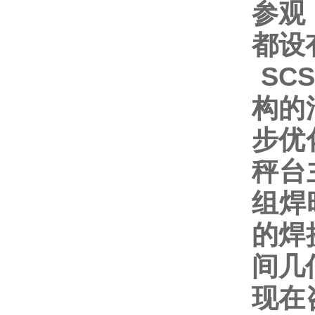
参观
都设
SCS
构的
步优
秤台
组焊
的焊
间几
现在