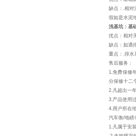
缺点：
.
相对
假如是水泥
浅基坑：基
优点：相对
缺点：如遇
重点：
.
排水
售后服务：
1.
免费保修
分保修十二
2.
凡超出一
3.
产品使用
4.
用户所在
汽车衡
/
地磅
1.
凡属于安
2.
未按规定