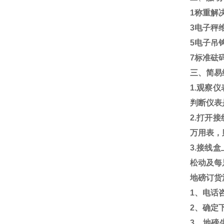
1
称重解
3
电子秤
5
电子吊
7
标准砝
三、简易
1.
观察仪
判断仪表
2.
打开接
万用表，
3.
接线盒
松动及每
地磅订货
1
、电话
2
、确定
3
、地磅