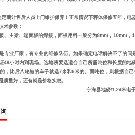
会定期让售后人员上门维护保养！正常情况下秤体保修五年，电
技术参数：
板、主梁、端面板的焊接，面板用料一般分为
8mm
，
10mm
，
是专业厂家，有专业的维修队伍。如果确定电话解决不了的问题
证48小时内到现场。选地磅要选适合自己所需吨位和长度的地磅
米的，比后八轮短的车子就选7米和6米的。而吨位，则根据自
是质量好，还有就是价格实惠。
宁海县地磅/1-24米电
咨询