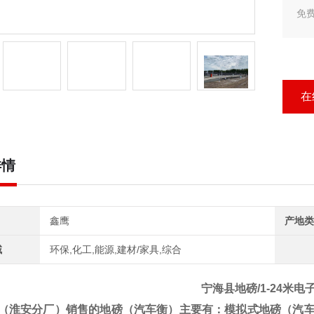
免
新
字
天
在
详情
鑫鹰
产地类
域
环保,化工,能源,建材/家具,综合
宁海县地磅/1-24米电
（淮安分厂）销售的地磅（汽车衡）
主要有：模拟式地磅（汽