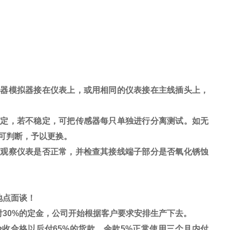
感器模拟器接在仪表上，或用相同的仪表接在主线插头上，
稳定，若不稳定，可把传感器每只单独进行分离测试。如无
可判断，予以更换。
，观察仪表是否正常，并检查其接线端子部分是否氧化锈蚀
地点面谈！
付
30%
的定金，公司开始根据客户要求安排生产下去。
验收合格以后付
65%
的货款，余款
5%
正常使用三个月内付