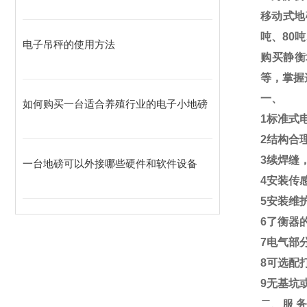
移动式地
吨、
80
吨
电子吊秤的使用方法
购买静衡
等，掌握
一、
如何购买一台适合养殖行业的电子小地磅
1
标准式
2
结构合
3
续焊缝
一台地磅可以外接哪些硬件和软件设备
4
安装传
5
安装维
6
了衡器
7
电气部
8
可选配
9
无基坑
二、
服
务