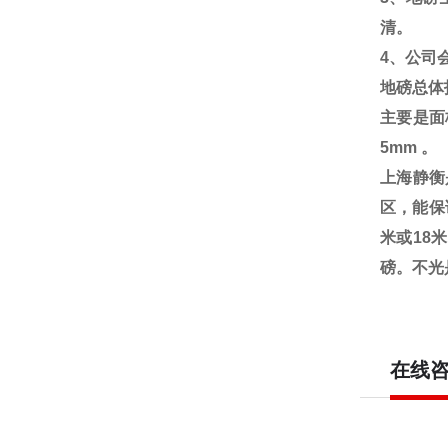
清。
4
、公司
地磅总体
主要是面
5mm
。
上海静衡
区，能保
米或18
磅。不光
在线