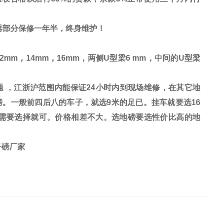
器部分保修一年半，终身维护！
12mm
，
14mm
，
16mm
，两侧
U
型梁
6 mm
，中间的
U
型梁
 ，江浙沪范围内能保证24小时内到现场维修，在其它地
。一般前四后八的车子，就选9米的足已。挂车就要选16
己需要选择就可。价格相差不大。选地磅要选性价比高的地
子磅厂家