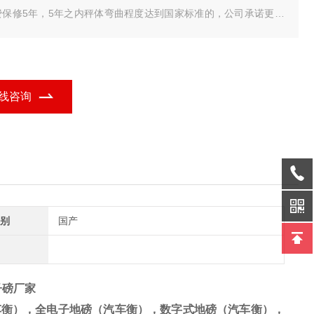
费保修5年，5年之内秤体弯曲程度达到国家标准的，公司承诺更换
秤体，电气部分保修18个月（采用美国MAC进口数字式传感器）数
式传感器具有防遥控、防雷击、抗干扰功能，不需要担心打雷下雨
气，我们是专业地磅生产厂家。
线咨询
别
国产
子磅厂家
车衡），全电子地磅（汽车衡），数字式地磅（汽车衡），