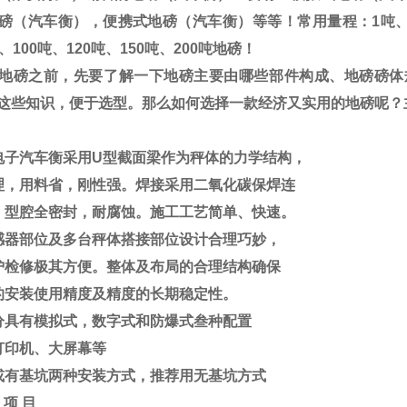
磅（汽车衡），便携式地磅（汽车衡）等等！常用量程：
1
吨
、
100
吨、
120
吨、
150
吨、
200
吨地磅！
地磅之前，先要了解一下地磅主要由哪些部件构成、地磅磅体
这些知识，便于选型。那么如何选择一款经济又实用的地磅呢？
电子汽车衡采用
U
型截面梁作为秤体的力学结构，
理，用料省，刚性强。焊接采用二氧化碳保焊连
，型腔全密封，耐腐蚀。施工工艺简单、快速。
感器部位及多台秤体搭接部位设计合理巧妙，
护检修极其方便。整体及布局的合理结构确保
的安装使用精度及精度的长期稳定性。
分具有模拟式，数字式和防爆式叁种配置
打印机、大屏幕等
或有基坑两种安装方式，推荐用无基坑方式
项
目