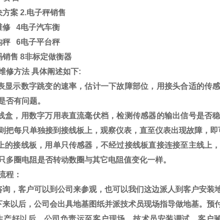
决方案
2.
电子秤销售
维修
4
电子汽车衡
钩秤
6
电子平台秤
码销售
8
非标定做衡器
维修方法
具体阐述如下
:
表显示数字跳变的速率，估计一下故障部位，用接头合适的传
是否有问题。
线盒，用数字万用表直流毫伏档，检测传感器的输出信号是否
则把每只单独接到接线板上，观察仪表，直至仪表出现故障，即
上的接线板，用单只传感器，不经过接线板直接连接至主线上
只多圈电阻是否转动数圈与其它电阻值变化一样。
流程：
咨询，客户可以到公司来参观，也可以我们这边派人到客户安装
下来以后，公司会出具地基图纸并派技术员现场指导做地基。预
生产好以后，公司负责运至客户现场，技术员安装调试，客户