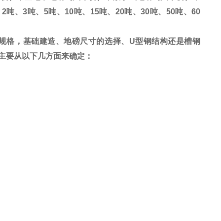
、
2
吨、
3
吨、
5
吨、
10
吨、
15
吨、
20
吨、
30
吨、
50
吨、
60
规格，基础建造、地磅尺寸的选择、
U
型钢结构还是槽钢
主要从以下几方面来确定：