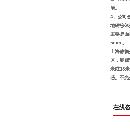
清。
4
、公司
地磅总体
主要是面
5mm
。
上海静衡
区，能保
米或18
磅。不光
在线