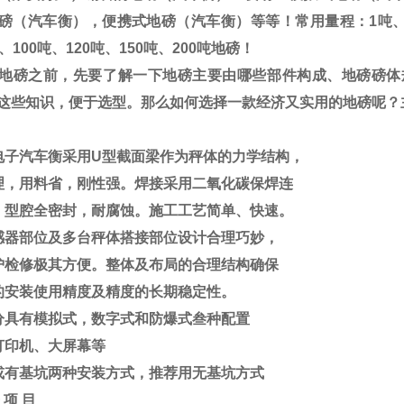
磅（汽车衡），便携式地磅（汽车衡）等等！常用量程：
1
吨
、
100
吨、
120
吨、
150
吨、
200
吨地磅！
地磅之前，先要了解一下地磅主要由哪些部件构成、地磅磅体
这些知识，便于选型。那么如何选择一款经济又实用的地磅呢？
电子汽车衡采用
U
型截面梁作为秤体的力学结构，
理，用料省，刚性强。焊接采用二氧化碳保焊连
，型腔全密封，耐腐蚀。施工工艺简单、快速。
感器部位及多台秤体搭接部位设计合理巧妙，
护检修极其方便。整体及布局的合理结构确保
的安装使用精度及精度的长期稳定性。
分具有模拟式，数字式和防爆式叁种配置
打印机、大屏幕等
或有基坑两种安装方式，推荐用无基坑方式
项
目