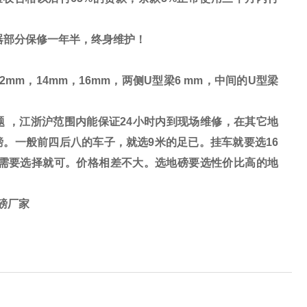
器部分保修一年半，终身维护！
12mm
，
14mm
，
16mm
，两侧
U
型梁
6 mm
，中间的
U
型梁
 ，江浙沪范围内能保证24小时内到现场维修，在其它地
。一般前四后八的车子，就选9米的足已。挂车就要选16
己需要选择就可。价格相差不大。选地磅要选性价比高的地
子磅厂家