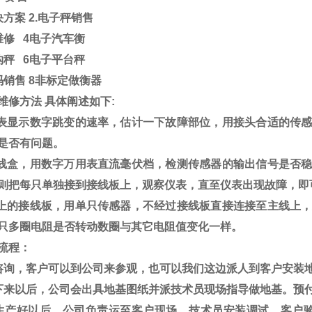
决方案
2.
电子秤销售
维修
4
电子汽车衡
钩秤
6
电子平台秤
码销售
8
非标定做衡器
维修方法
具体阐述如下
:
表显示数字跳变的速率，估计一下故障部位，用接头合适的传
是否有问题。
线盒，用数字万用表直流毫伏档，检测传感器的输出信号是否
则把每只单独接到接线板上，观察仪表，直至仪表出现故障，即
上的接线板，用单只传感器，不经过接线板直接连接至主线上
只多圈电阻是否转动数圈与其它电阻值变化一样。
流程：
咨询，客户可以到公司来参观，也可以我们这边派人到客户安装
下来以后，公司会出具地基图纸并派技术员现场指导做地基。预
生产好以后，公司负责运至客户现场，技术员安装调试，客户