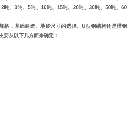
、
2
吨、
3
吨、
5
吨、
10
吨、
15
吨、
20
吨、
30
吨、
50
吨、
60
规格，基础建造、地磅尺寸的选择、
U
型钢结构还是槽钢
主要从以下几方面来确定：