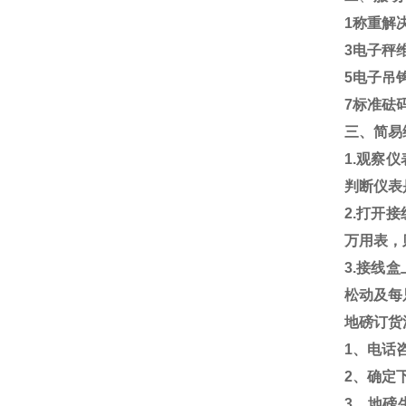
1
称重解
3
电子秤
5
电子吊
7
标准砝
三、简易
1.
观察仪
判断仪表
2.
打开接
万用表，
3.
接线盒
松动及每
地磅订货
1
、电话
2
、确定
3
、地磅