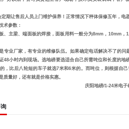
会定期让售后人员上门维护保养！正常情况下秤体保修五年，电
技术参数：
板、主梁、端面板的焊接，面板用料一般分为
8mm
，
10mm
，
是专业厂家，有专业的维修队伍。如果确定电话解决不了的问题
证48小时内到现场。选地磅要选适合自己所需吨位和长度的地磅
米的，比后八轮短的车子就选7米和6米的。而吨位，则根据自
是质量好，还有就是价格实惠。
庆阳地磅/1-24米电
咨询