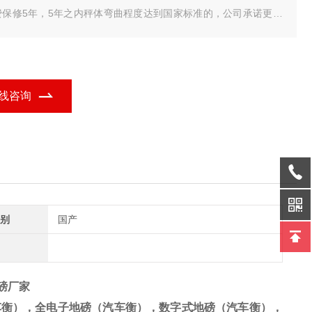
费保修5年，5年之内秤体弯曲程度达到国家标准的，公司承诺更换
秤体，电气部分保修18个月（采用美国MAC进口数字式传感器）数
式传感器具有防遥控、防雷击、抗干扰功能，不需要担心打雷下雨
气，我们是专业地磅生产厂家。
线咨询
别
国产
子磅厂家
车衡），全电子地磅（汽车衡），数字式地磅（汽车衡），