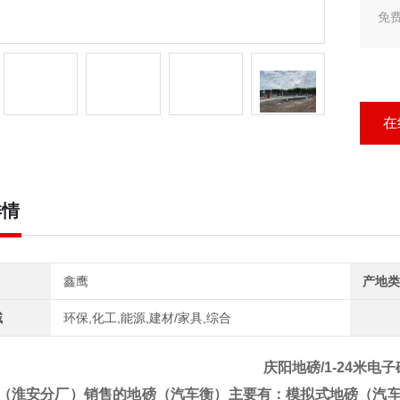
免
新
字
天
在
详情
鑫鹰
产地类
域
环保,化工,能源,建材/家具,综合
庆阳地磅/1-24米电
（淮安分厂）销售的地磅（汽车衡）
主要有：模拟式地磅（汽