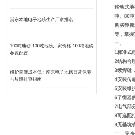
移动式地
吨、
80
吨
浦东本地电子地磅生产厂家排名
购买静衡
等，掌握
一、
100吨地磅-100吨地磅厂家价格-100吨地磅
1
标准式
参数配置
2
结构合
3
续焊缝
维护简便成本低：南京电子地磅日常保养
与故障排查指南​
4
安装传
5
安装维
6
了衡器
7
电气部
8
可选配
9
无基坑
二、
服
务