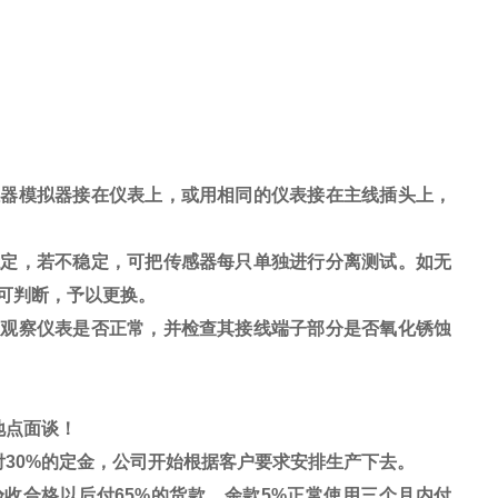
感器模拟器接在仪表上，或用相同的仪表接在主线插头上，
稳定，若不稳定，可把传感器每只单独进行分离测试。如无
可判断，予以更换。
，观察仪表是否正常，并检查其接线端子部分是否氧化锈蚀
地点面谈！
付
30%
的定金，公司开始根据客户要求安排生产下去。
验收合格以后付
65%
的货款，余款
5%
正常使用三个月内付