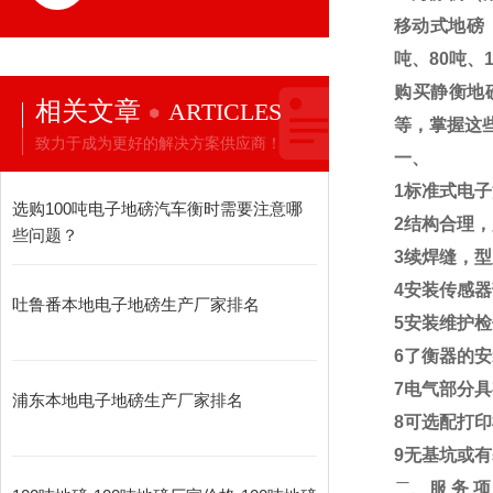
移动式地磅
吨、
80
吨、
购买静衡地
相关文章
ARTICLES
等，掌握这
致力于成为更好的解决方案供应商！
一、
1
标准式电子
选购100吨电子地磅汽车衡时需要注意哪
2
结构合理，
些问题？
3
续焊缝，型
4
安装传感器
吐鲁番本地电子地磅生产厂家排名
5
安装维护检
6
了衡器的安
7
电气部分具
浦东本地电子地磅生产厂家排名
8
可选配打印
9
无基坑或有
二、
服
务
项