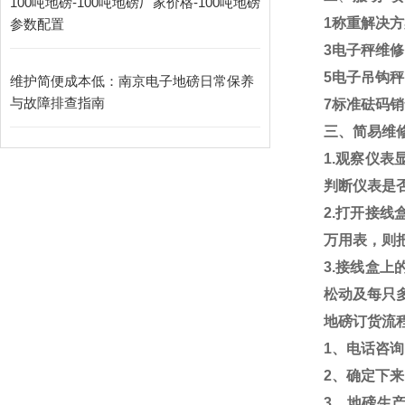
100吨地磅-100吨地磅厂家价格-100吨地磅
1
称重解决方
参数配置
3
电子秤维修
5
电子吊钩秤
维护简便成本低：南京电子地磅日常保养
与故障排查指南​
7
标准砝码销
三、简易维
1.
观察仪表
判断仪表是
2.
打开接线
万用表，则
3.
接线盒上
松动及每只
地磅订货流
1
、电话咨询
2
、确定下来
3
、地磅生