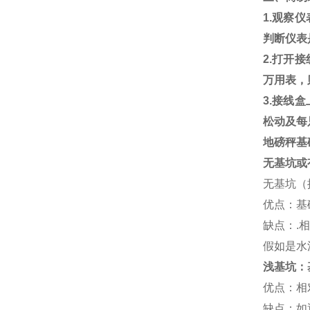
1.
观察仪
判断仪表
2.
打开接
万用表，
3.
接线盒
松动及每
地磅秤基
无基坑或
无基坑（
优点：基
缺点：
.
相
假如是水
浅基坑：
优点：相
缺点：如