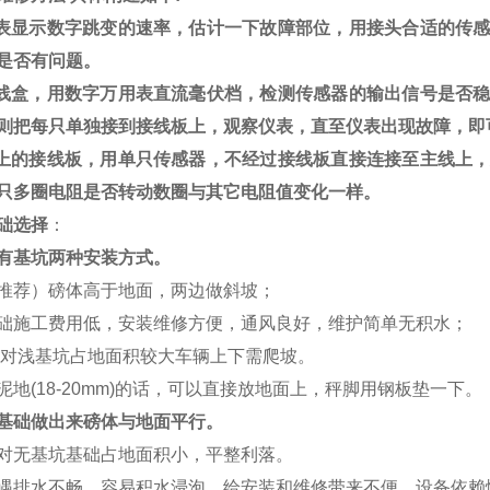
表显示数字跳变的速率，估计一下故障部位，用接头合适的传
是否有问题。
线盒，用数字万用表直流毫伏档，检测传感器的输出信号是否
则把每只单独接到接线板上，观察仪表，直至仪表出现故障，即
上的接线板，用单只传感器，不经过接线板直接连接至主线上
只多圈电阻是否转动数圈与其它电阻值变化一样。
础选择
：
有基坑两种安装方式。
推荐）磅体高于地面，两边做斜坡；
础施工费用低，安装维修方便，通风良好，维护简单无积水；
对浅基坑占地面积较大车辆上下需爬坡。
泥地
(18-20mm)
的话，可以直接放地面上，秤脚用钢板垫一下。
基础做出来磅体与地面平行。
对无基坑基础占地面积小，平整利落。
遇排水不畅，容易积水浸泡，给安装和维修带来不便，设备依赖