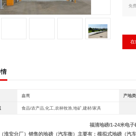
免
新
字
天
在
详情
鑫鹰
产地类
域
食品/农产品,化工,农林牧渔,地矿,建材/家具
福清地磅/1-24米电
（淮安分厂）销售的地磅（汽车衡）
主要有：模拟式地磅（汽