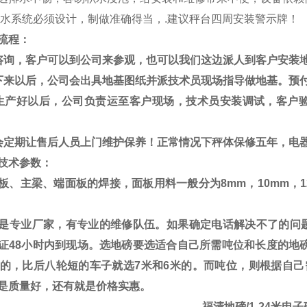
水系统必须设计，制做准确得当，
.
建议秤台四周安装警示牌！
流程：
咨询，客户可以到公司来参观，也可以我们这边派人到客户安装
下来以后，公司会出具地基图纸并派技术员现场指导做地基。预
生产好以后，公司负责运至客户现场，技术员安装调试，客户
会定期让售后人员上门维护保养！正常情况下秤体保修五年，电
技术参数：
板、主梁、端面板的焊接，面板用料一般分为
8mm
，
10mm
，
是专业厂家，有专业的维修队伍。如果确定电话解决不了的问题
证48小时内到现场。选地磅要选适合自己所需吨位和长度的地磅
米的，比后八轮短的车子就选7米和6米的。而吨位，则根据自
是质量好，还有就是价格实惠。
福清地磅/1-24米电