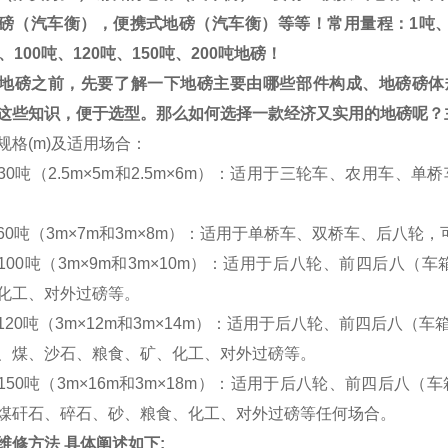
磅（汽车衡），便携式地磅（汽车衡）等等！常用量程：
1
吨
、
100
吨、
120
吨、
150
吨、
200
吨地磅！
地磅之前，先要了解一下地磅主要由哪些部件构成、地磅磅体
这些知识，便于选型。那么如何选择一款经济又实用的地磅呢？
规格(m)及适用场合：
-30吨（2.5m×5m和2.5m×6m）：适用于三轮车、农用
-60吨（3m×7m和3m×8m）：适用于单桥车、双桥车、后八
-100吨（3m×9m和3m×10m）：适用于后八轮、前四后
化工、对外过磅等。
-120吨（3m×12m和3m×14m）：适用于后八轮、前四后八
、煤、沙石、粮食、矿、化工、对外过磅等。
-150吨（3m×16m和3m×18m）：适用于后八轮、前四后
煤矸石、碎石、砂、粮食、化工、对外过磅等任何场合。
维修方法
具体阐述如下
: