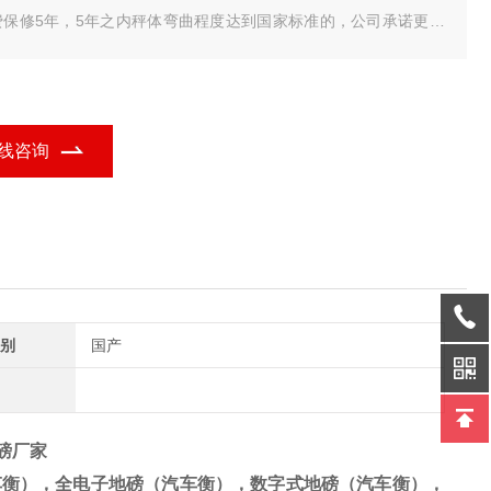
费保修5年，5年之内秤体弯曲程度达到国家标准的，公司承诺更换
秤体，电气部分保修18个月（采用美国MAC进口数字式传感器）数
式传感器具有防遥控、防雷击、抗干扰功能，不需要担心打雷下雨
气，我们是专业地磅生产厂家。
线咨询
别
国产
子磅厂家
车衡），全电子地磅（汽车衡），数字式地磅（汽车衡），