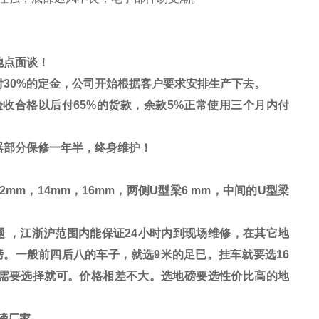
地点面谈！
付
30%
的定金，公司开始根据客户要求安排生产下去。
验收合格以后付
65%
的货款，余款
5%
正常使用三个月内付
器部分保修一年半，终身维护！
12mm
，
14mm
，
16mm
，两侧
U
型梁
6 mm
，中间的
U
型梁
 ，江浙沪范围内能保证24小时内到现场维修，在其它地
。一般前四后八的车子，就选9米的足已。挂车就要选16
己需要选择就可。价格相差不大。选地磅要选性价比高的地
子磅厂家