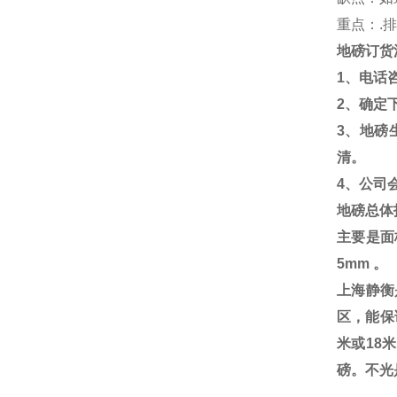
重点：
.
排
地磅订货
1
、电话
2
、确定
3
、地磅
清。
4
、公司
地磅总体
主要是面
5mm
。
上海静衡
区，能保
米或18
磅。不光