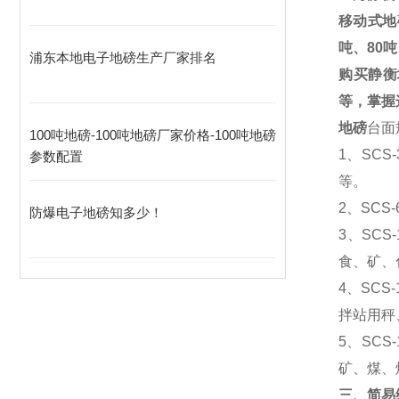
移动式地
吨、
80
吨
浦东本地电子地磅生产厂家排名
购买静衡
等，掌握
地磅
台面
100吨地磅-100吨地磅厂家价格-100吨地磅
1
、SCS
参数配置
等。
2
、SCS
防爆电子地磅知多少！
3
、SCS
食、矿、
4
、SCS
拌站用秤
5
、SCS
矿、煤、
三、简易