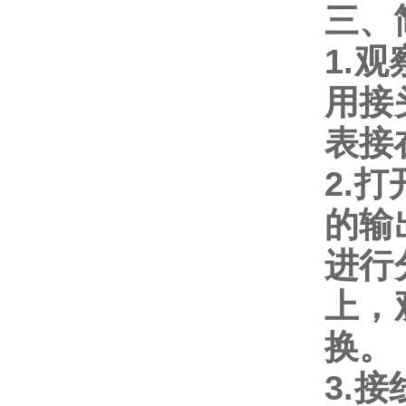
三、
1.
观
用接
表接
2.
打
的输
进行
上，
换。
3.
接