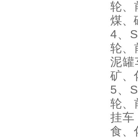
轮、
煤、
4
、S
轮、
泥罐
矿、
5
、S
轮、
挂车
食、