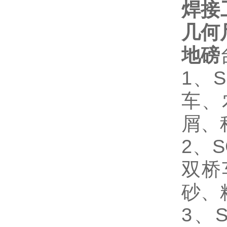
焊接
几何
地磅
1
、S
车、
屑、
2
、S
双桥
砂、
3
、S