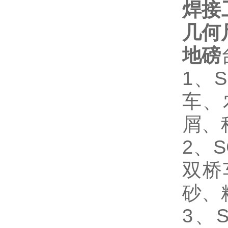
焊接
几何
地磅
1
、S
车、
屑、
2
、S
双桥
砂、
3
、S