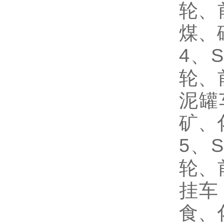
轮、
煤、
4
、S
轮、
泥罐
矿、
5
、S
轮、
挂车
食、