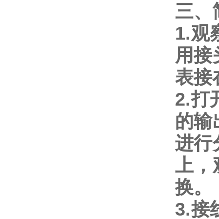
三、
1.
观
用接
表接
2.
打
的输
进行
上，
换。
3.
接