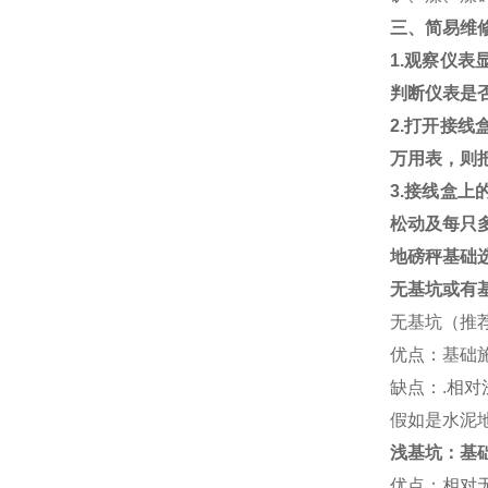
三、简易维
1.
观察仪表
判断仪表是
2.
打开接线
万用表，则
3.
接线盒上
松动及每只
地磅秤基础
无基坑或有
无基坑（推
优点：基础
缺点：
.
相对
假如是水泥
浅基坑：基
优点：相对