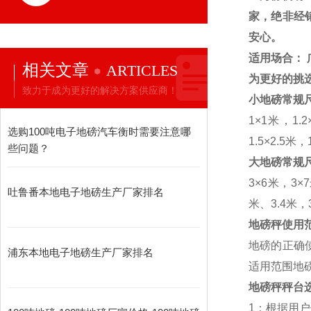
家，绝非经
安心。
适用场合：
相关文章
ARTICLES
为更好的挑
致力于成为更好的解决方案供应商！
小地磅常规
1
×
1
米，
1.2
选购100吨电子地磅汽车衡时需要注意哪
1.5
×
2.5
米，
些问题？
大地磅常规
3
×
6
米，
3
×
7
吐鲁番本地电子地磅生产厂家排名
米、
3.4
米，
地磅秤使用
地磅的正确
浦东本地电子地磅生产厂家排名
适用范围地
地磅秤秤台
1
：根据用户