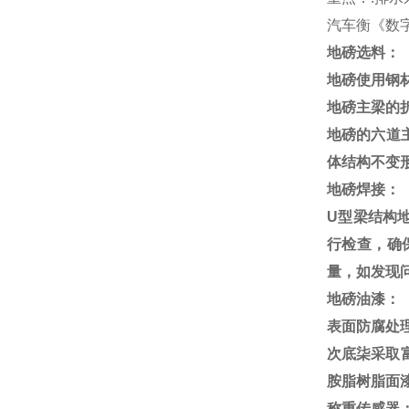
汽车衡《数
地磅选料：
地磅使用钢
地磅主梁的
地磅的六道
体结构不变
地磅焊接：
U
型梁结构
行检查，确
量，如发现
地磅油漆：
表面防腐处
次底柒采取
胺脂树脂面
称重传感器