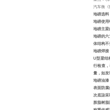
汽车衡《
地磅选料
地磅使用
地磅主梁
地磅的六
体结构不
地磅焊接
U
型梁结
行检查，
量，如发
地磅油漆
表面防腐
次底柒采
胺脂树脂
称重传感