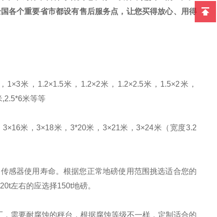
全国各个重要省市都设有售后服务点，让您买得放心、用得
，
1
×
3
米，
1.2
×
1.5
米，
1.2
×
2
米，
1.2
×
2.5
米，
1.5
×
2
米，
米
,2.5*6
米等等
，
3
×
16
米，
3
×
18
米，
3*20
米，
3
×
21
米，
3
×
24
米（宽度
3.2
响传感器使用寿命。根据您正常地磅使用范围挑选适合您的
120t左右的应选择150t地磅。
厂，需要耐腐蚀的秤台，根据腐蚀等级不一样，定制适合的