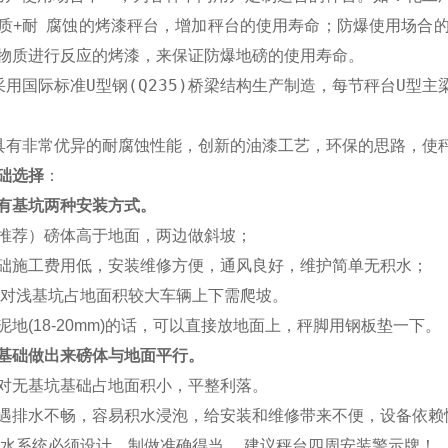
质
+
耐 腐蚀的烤漆秤台，增加秤台的使用寿命；防爆使用场合
物质进行反应的烤漆，来保证防爆地磅的使用寿命。
采用国际标准U型钢(Q235)桥梁结构生产制造，每节秤台U型
具有非常优异的耐腐蚀性能，创新的油漆工艺，环保的思路，使
础选择
：
有基坑两种安装方式。
推荐）磅体高于地面，两边做斜坡；
础施工费用低，安装维修方便，通风良好，维护简单无积水；
对浅基坑占地面积较大车辆上下需爬坡。
泥地
(18-20mm)
的话，可以直接放地面上，秤脚用钢板垫一下。
基础做出来磅体与地面平行。
对无基坑基础占地面积小，平整利落。
遇排水不畅，容易积水浸泡，给安装和维修带来不便，设备依赖
水系统必须设计，制做准确得当，
.
建议秤台四周安装警示牌！