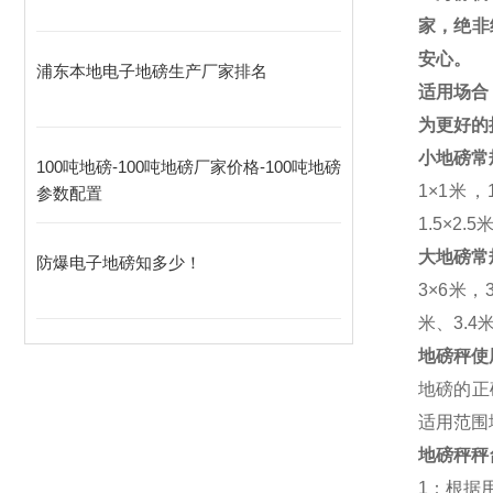
家，绝非
安心。
浦东本地电子地磅生产厂家排名
适用场合
为更好的
小地磅常
100吨地磅-100吨地磅厂家价格-100吨地磅
1
×
1
米，
参数配置
1.5
×
2.5
大地磅常
防爆电子地磅知多少！
3
×
6
米，
米、
3.4
地磅秤使
地磅的正
适用范围
地磅秤秤
1
：根据