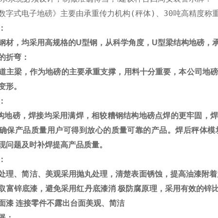
数字式电子地磅》主要由承重传力机构(秤体)、30吨高精度
：
钢材，均采用高规格的
U
型钢，从科学角度，
U
型梁结构地磅，
的折弯：
道主梁，作为地磅的主要承重支撑，用料十分重要，本公司地
变形。
：
构地磅，焊接均采用满焊，相较糟钢结构地磅点焊的更牢固，焊
确保产品质量用户可得到放心的质量可靠的产品。焊后秤体模
现问题及时补焊提高产品质量。
：
处理、简洁、美观采用抛丸处理，清楚表面锈蚀，提高油漆附着
取富锌底漆，避免采用红丹底漆消
极防腐原理，采用有效的锌
面漆
连接零件不露出台面美观、简洁
器：