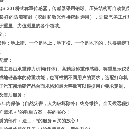
QS-30T
桥式称重传感器，传感器采用钢球、压头结构可自动复
良好的防潮密封（胶封和激光焊接密封选用），适应恶劣工作
于重量、力值测量的各个领域。
础：
2
种：地上衡、一个是地上，地下横、一个是地下的，只要确定
。
配置：
置主要由承重传力机构
(
秤体
)
、高精度称重传感器、称重显示仪
成地磅基本的称重功能，也可根据不同用户的要求，选配打印机
子汽车衡地磅产品台面规格和最大秤量可以根据用户要求定制。
及售后服务：
5
年内保修（自然灾害，人为破坏除外）终身维护。全天候远程
户需求
+
*的称重方案
=
买的省心！
质的部件
+
造工
+
*的服务
=
买的放心！