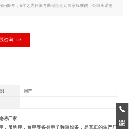
费保修5年，5年之内秤体弯曲程度达到国家标准的，公司承诺更换
秤体，电气部分保修18个月（采用美国MAC进口数字式传感器）数
式传感器具有防遥控、防雷击、抗干扰功能，不需要担心打雷下雨
气，我们是专业地磅生产厂家。
线咨询
别
国产
口地磅厂家
秤，吊钩秤，台秤等各类电子称重设备，是真正的生产厂