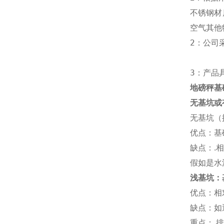
不锈钢材
空气其他
2：公司
3：产品
地磅秤基
无基坑或
无基坑（
优点：基
缺点：
.
相
假如是水
浅基坑：
优点：相
缺点：如
重点：
.
排