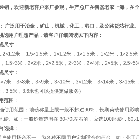
经销，欢迎新老客户来厂参观，生产总厂在衡器老家上海，在
：
广泛用于冶金，矿山，机械，化工，港口，及公路货站行业。
挑选用户理想产品，请客户仔细阅读以下内容：
规尺寸
：
1.2
×
1.2
米，
1.5
×
1.5
米，
1
×
1.2
米，
1
×
1.5
米，
1
×
2
米，
1
×
2.5
米
米，
1.5
×
3
米，
2
×
2
米，
2
×
2.5
米，
2
×
3
米，
2
×
4
米，
2
×
5
米，
2.5
×
5
规尺寸：
3
×
7
米，
3
×
8
米，
3
×
9
米，
3
×
10
米，
3
×
12
米，
3
×
14
米，
3
×
15
米
米，
3.5
米，
3.6
米也可以提供定做服务）
用范围
：
确使用范围：地磅称量上限一般不超过
90%
，长期荷载使用影
地磅。如：一般称量范围在
30-70t
左右的，应选
100t
地磅，80t-
台选择
：
用户使用场合不一，为各种不同用户定制适合的秤台。如：化工