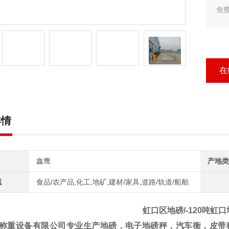
免
新
字
天
在
详情
鑫鹰
产地类
域
食品/农产品,化工,地矿,建材/家具,道路/轨道/船舶
虹口区地磅/-120吨虹
称重设备有限公司
专业生产地磅，电子地磅秤，汽车衡，皮带