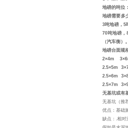
地磅的吨位
地磅需要多
3
吨地磅，
5
70
吨地磅，
（汽车衡）
地磅台面规
2×4m 3×6
2.5×5m 3
2.5×6m 3
2.5×7m 3×
无基坑或有
无基坑（推
优点：基础
缺点：
.
相对
假如是水泥