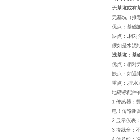
无基坑或有
无基坑（推
优点：基础
缺点：
.
相对
假如是水泥
浅基坑：基
优点：相对
缺点：如遇
重点：
.
排水
地磅标配件
1
传感器：
电！传输距
2
显示仪表
3
接线盒：
4
信号线：