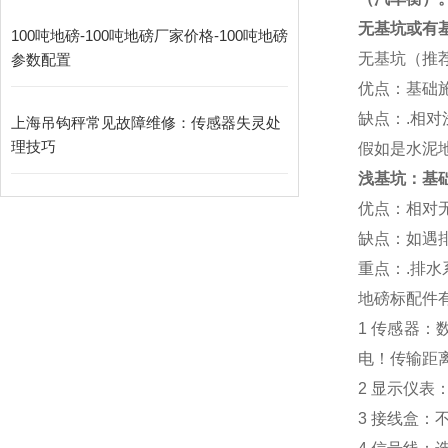
无基坑或有
100吨地磅-100吨地磅厂家价格-100吨地磅
无基坑（推
参数配置
优点：基础
缺点：
.
相对
上海吊钩秤常见故障维修：传感器失灵处
理技巧
假如是水泥
浅基坑：基
优点：相对
缺点：如遇
重点：
.
排水
地磅标配件
1
传感器：
电！传输距
2
显示仪表
3
接线盒：