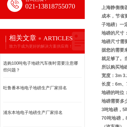
021-13818755070
上海静衡衡
成本，节省
子地磅）一
地磅的尺寸
相关文章
ARTICLES
地磅尺寸需
致力于成为更好的解决方案供应商！
据您的需要
就足够了。
选购100吨电子地磅汽车衡时需要注意哪
所以购买地
些问题？
宽度：
3m 3
长度：
6m
、
吐鲁番本地电子地磅生产厂家排名
地磅的吨位
地磅需要多
3
吨地磅，
5
浦东本地电子地磅生产厂家排名
70
吨地磅，
（汽车衡）