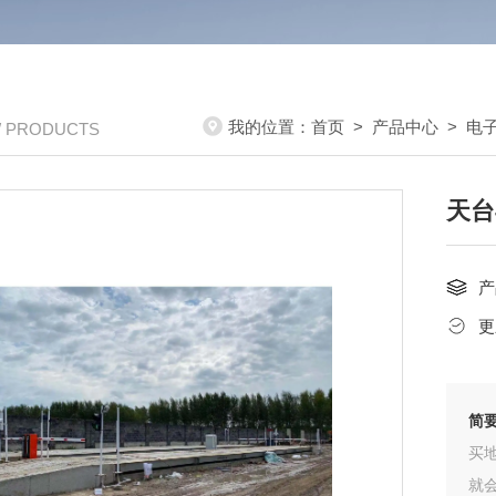
我的位置：
首页
>
产品中心
>
电
/ PRODUCTS
天台
产
更
简
买
就