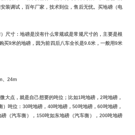
门安装调试，百年厂家，技术到位，售后无忧。买地磅（电
衡）尺寸：地磅是没有什么常规或是常规尺寸的，主要是根
购买
9
米的地磅，因为前四后八车全长是
9.6
米，一般用
9
米
m
、
24m
稍微大点，就是自己想要的吨位；比如
1
吨地磅，
2
吨地磅，
衡）吨位：
30
吨地磅，
40
吨地磅，
50
吨地磅，
60
吨地磅，
地磅（汽车衡），
150
吨如东地磅（汽车衡），
200
吨地磅