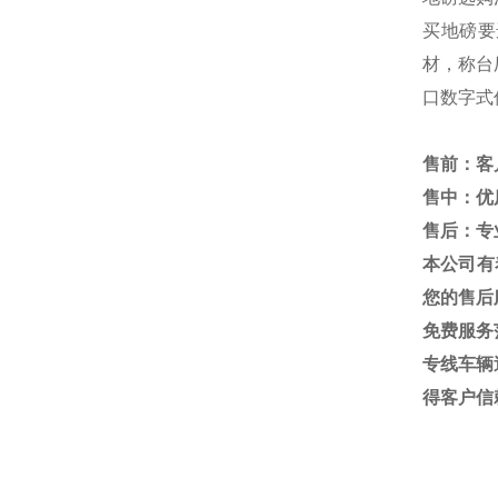
买地磅要
材，称台
口数字式
售前：客
售中：优
售后：专
本公司有
您的售后
免费服务
专线车辆
得客户信