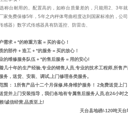
选称台耐用的。配置高的，如称台质量差的，只能用2、3年
厂家免费保修5年，5年之内秤体弯曲程度达到国家标准的，公司
传感器）数字式传感器具有防遥控、防雷击、
户需求
+
*的称重方案
=
买的省心！
质的部件
+
造工
+
*的服务
=
买的放心！
业的维修服务队伍
+
*的售后服务
=
用的安心
!
着几十年的生产经验
,
专业的销售人员
,
专业的技术工程师
,
所售产
服务，送货、安装、调试
,
上门修理各类服务。
范围：
1
所售产品十二个月保修
,
终身维护服务！
2
免费送货上门
送货并上门安装指导，我们各地有专属售后服务人员
,
在
24
小时
赖
!
诚信经营
,
品质至上
!
天台县地磅/-120吨天