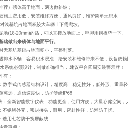
推荐）磅体高于地面，两边做斜坡；
础施工费用低，安装维修方便，通风良好，维护简单无积水；
对浅基坑占地面积较大车辆上下需爬坡。
泥地
(18-20mm)
的话，可以直接放地面上，秤脚用钢板垫一下。
基础做出来磅体与地面平行。
对无基坑基础占地面积小，平整利落。
遇排水不畅，容易积水浸泡，给安装和维修带来不便，设备依赖
水系统必须设计，制做准确得当，
.
建议秤台四周安装警示牌！
件有：
：数字式传感器结构设计，精度高，稳定性好，低外形、重量
距离远，通信速度快，防护等级
IP68
表：全新智能数字仪表，功能更全，使用方便，大量存储空间，
：不锈钢外壳，密封接头，耐用，密封性好，防潮防干扰。
：选用七芯防干扰屏蔽线
注意事项：