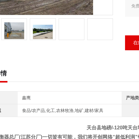
免
新
字
天
在
详情
鑫鹰
产地类
域
食品/农产品,化工,农林牧渔,地矿,建材/家具
天台县地磅/-120吨天
衡器总厂
(
江苏分厂
)
一切皆有可能，我们将开创网络
“
超低利润
"