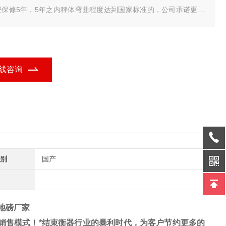
费保修5年，5年之内秤体弯曲程度达到国家标准的，公司承诺更换
秤体，电气部分保修18个月（采用美国MAC进口数字式传感器）数
式传感器具有防遥控、防雷击、抗干扰功能，不需要担心打雷下雨
气，我们是专业地磅生产厂家。
线咨询
别
国产
台地磅厂家
销售模式！*结束衡器行业的暴利时代，为客户节约更多的