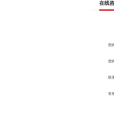
在线
您
您
联
常