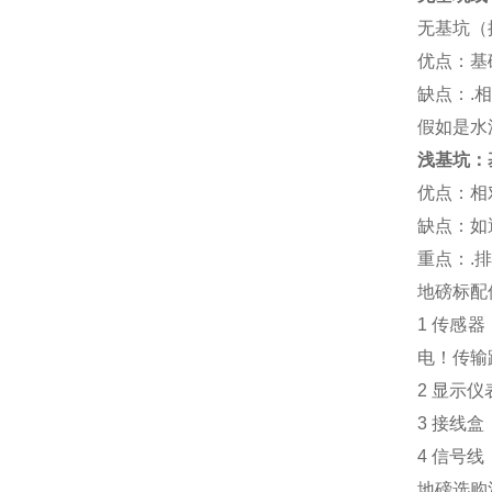
无基坑（
优点：基
缺点：
.
相
假如是水
浅基坑：
优点：相
缺点：如
重点：
.
排
地磅标配
1
传感器
电！传输
2
显示仪
3
接线盒
4
信号线
地磅选购