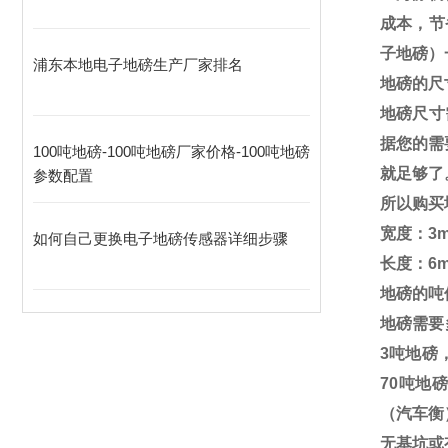
成本，节
子地磅）
浦东本地电子地磅生产厂家排名
地磅的尺
地磅尺寸
据您的需
100吨地磅-100吨地磅厂家价格-100吨地磅
就足够了
参数配置
所以购买
宽度：
3m
如何自己更换电子地磅传感器详细步骤
长度：
6
地磅的吨
地磅需要
3
吨地磅
70
吨地磅
（汽车衡
无基坑或