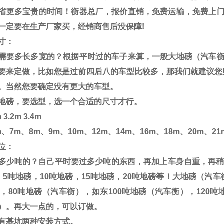
省更多宝贵的时间！衡器总厂，报价直销，免费运输，免费上
一定要在生产厂家买，经销商售后没保障
!
寸：
需要多长多宽的？根据平时过的车子来算，一般大地磅（汽车
要来定做，比如您是过前四后八的车型比较多，那我们就建议您
。当然您要确定没有更大的车型。
地磅，要选型，选一个合适的尺寸才行。
 3.2m 3.4m
m
、
7m
、
8m
、
9m
、
10m
、
12m
、
14m
、
16m
、
18m
、
20m
、
21
位：
多少吨的？自己平时要过多少吨的东西，再加上车身自重，再
，
5
吨地磅，
10
吨地磅，
15
吨地磅，
20
吨地磅等！大地磅（汽车
，
80
吨地磅（汽车衡），如东
100
吨地磅（汽车衡），
120
吨
）。再大一点的，可以订做。
有基坑两种安装方式。