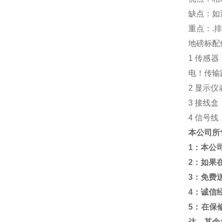
缺点：如
重点：
.
排
地磅标配
1
传感器
电！传输
2
显示仪
3
接线盒
4
信号线
本公司所
1
：本公
2
：如果
3
：免费
4
：诚信
5
：在保
达，其余