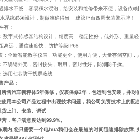
遇排水不畅，容易积水浸泡，给安装和维修带来不便，设备依赖
水系统必须设计，制做准确得当，
.
建议秤台四周安装警示牌！
件有：
：数字式传感器结构设计，精度高，稳定性好，低外形、重量
距离远，通信速度快，防护等级
IP68
表：全新智能数字仪表，功能更全，使用方便，大量存储空间，
：不锈钢外壳，密封接头，耐用，密封性好，防潮防干扰。
：选用七芯防干扰屏蔽线
售产品：
司所售汽车衡秤体
5
年保修，仪表保修
2
年，包运到包安装，并对
在使用本公司产品过程中出现技术问题，我公司负责技术上的配
送货上门、安装、调试
经营，客户满意度达到
99.9%
。
修期内
,
您只需要一个电hua
我们会在最短的时间迅速排除故障
,
各省最慢
48
小时到达。