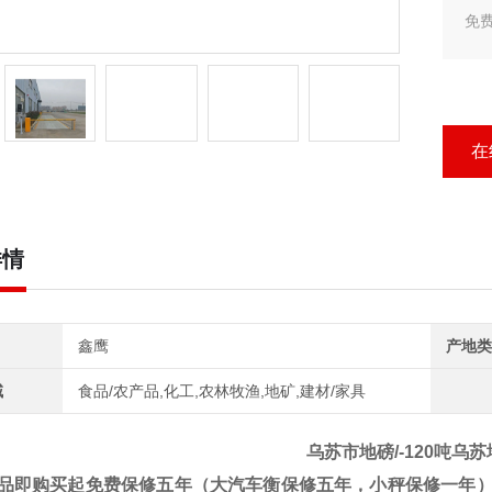
免
新
字
天
在
详情
鑫鹰
产地类
域
食品/农产品,化工,农林牧渔,地矿,建材/家具
乌苏市地磅/-120吨乌
品即购买起免费保修五年（大汽车衡保修五年，小秤保修一年