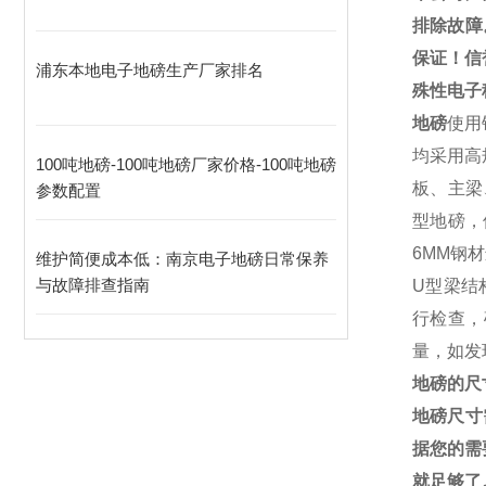
排除故障
保证！信
浦东本地电子地磅生产厂家排名
殊性电子
地磅
使用
均采用高
100吨地磅-100吨地磅厂家价格-100吨地磅
板、主梁
参数配置
型地磅，
6MM
钢材
维护简便成本低：南京电子地磅日常保养
与故障排查指南​
U
型梁结
行检查，
量，如发
地磅的尺
地磅尺寸
据您的需
就足够了