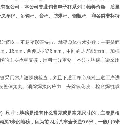
造有限公司
，
本公司专业销售电子秤系列！物美价廉，质量
子叉车秤、吊钩秤、台秤、防爆秤、钢瓶秤、和各类非标特
撑时间久，不易变形等特点。地磅总体技术参数：主要是面
mm
，
16mm
，两侧
U
型梁
6 mm
，中间的
U
型梁
5mm
。加强
磅的主要承重支撑，用料十分重要，本公司地磅主梁采用
缝采用超声波探伤检查，并且下道工序必须对上道工序进
块整体抛丸。消除焊接内应力，去除氧化皮，检查焊缝质
衡）尺寸：地磅是没有什么常规或是常规尺寸的，主要是根
购买
9
米的地磅，因为前四后八车全长是
9.6
米，一般用
9
米