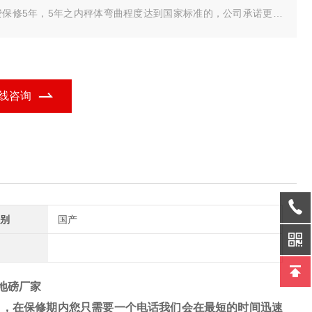
费保修5年，5年之内秤体弯曲程度达到国家标准的，公司承诺更换
秤体，电气部分保修18个月（采用美国MAC进口数字式传感器）数
式传感器具有防遥控、防雷击、抗干扰功能，不需要担心打雷下雨
气，我们是专业地磅生产厂家。
线咨询
别
国产
苏地磅厂家
），在保修期内您只需要一个电话我们会在最短的时间迅速