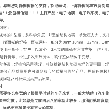
。感谢您对静衡衡器的支持，欢迎垂询。
上海静衡称重设备制
誉*！您值得信赖！！！主打产品：电子地磅、电子汽车衡、电
秤。
钢材：
规格的
U
型钢，从科学角度，
U
型梁结构地磅，承受压力大，支
、端面板的焊接，面板用料一般分为
8mm 10mm
，
12mm
，
14
使用寿命长，客户可以放心！
3
米宽的地磅有六道主梁，作为地
进行折弯。经过多次重压测试，确保整体结构不变形。
构地磅，焊接均采用满焊，相较糟钢结构地磅点焊的更牢固，焊
确保产品质量用户可得到放心的质量可靠的产品。焊后秤体模
现问题及时补焊提高产品质量。
寸：
需要多长多宽的？根据平时过的车子来算，一般大地磅（汽车
要来定做，比如您是过前四后八的车型比较多，那我们就建议您
。当然您要确定没有更大的车型。