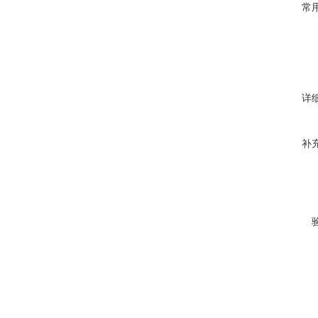
常
详
补