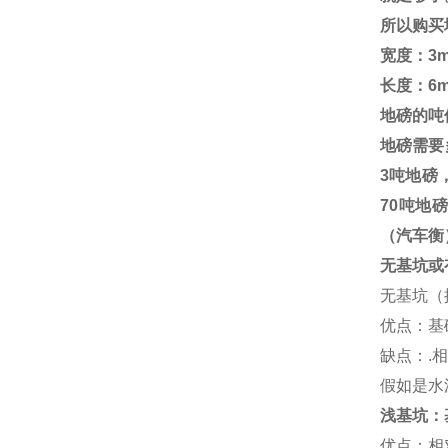
所以购买
宽度：
3m
长度：
6
地磅的吨
地磅需要
3
吨地磅
70
吨地磅
（汽车衡
无基坑或
无基坑（
优点：基
缺点：
.
相
假如是水
浅基坑：
优点：相