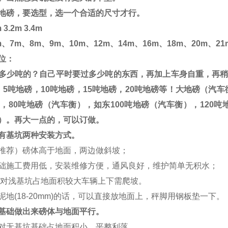
地磅，要选型，选一个合适的尺寸才行。
 3.2m 3.4m
m
、
7m
、
8m
、
9m
、
10m
、
12m
、
14m
、
16m
、
18m
、
20m
、
21
位：
多少吨的？自己平时要过多少吨的东西，再加上车身自重，再
，
5
吨地磅，
10
吨地磅，
15
吨地磅，
20
吨地磅等！大地磅（汽车
，
80
吨地磅（汽车衡），如东
100
吨地磅（汽车衡），
120
吨
）。再大一点的，可以订做。
有基坑两种安装方式。
推荐）磅体高于地面，两边做斜坡；
础施工费用低，安装维修方便，通风良好，维护简单无积水；
对浅基坑占地面积较大车辆上下需爬坡。
泥地
(18-20mm)
的话，可以直接放地面上，秤脚用钢板垫一下。
基础做出来磅体与地面平行。
对无基坑基础占地面积小，平整利落。