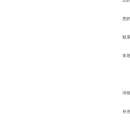
您
您
联
常
详
补