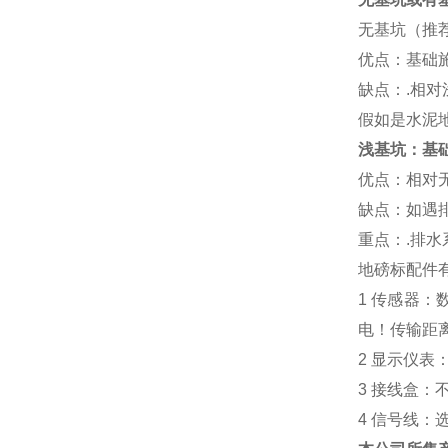
无基坑（推
优点：基础
缺点：
.
相对
假如是水泥
浅基坑：基
优点：相对
缺点：如遇
重点：
.
排水
地磅标配件
1
传感器：
电！传输距
2
显示仪表
3
接线盒：
4
信号线：