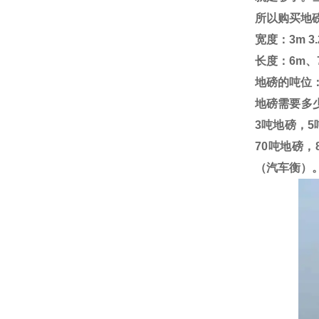
所以购买地
宽度：
3m 3
长度：
6m
、
地磅的吨位
地磅需要多
3
吨地磅，
5
70
吨地磅，
（汽车衡）