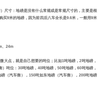
衡）尺寸：地磅是没有什么常规或是常规尺寸的，主要是根
购买
9
米的地磅，因为前四后八车全长是
9.6
米，一般用
9
米
m
、
24m
稍微大点，就是自己想要的吨位；比如
1
吨地磅，
2
吨地磅，
衡）吨位：
30
吨地磅，
40
吨地磅，
50
吨地磅，
60
吨地磅，
地磅（汽车衡），
150
吨如东地磅（汽车衡），
200
吨地磅