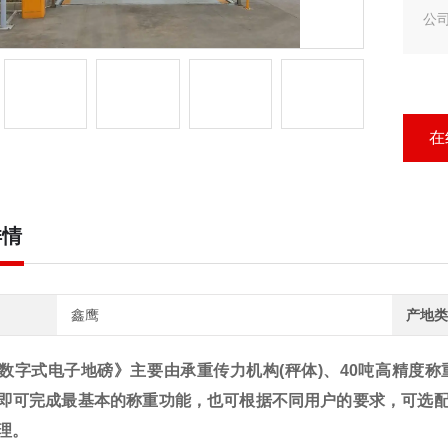
公
式
担
乐陵
在
详情
鑫鹰
产地类
数字式电子地磅》主要由承重传力机构
(
秤体
)
、
40
吨高精度称
即可完成最基本的称重功能，也可根据不同用户的要求，可选
理。