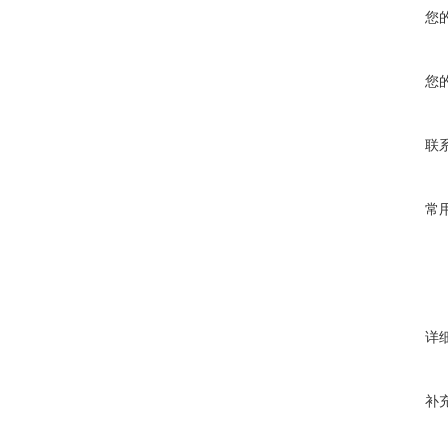
您
您
联
常
详
补