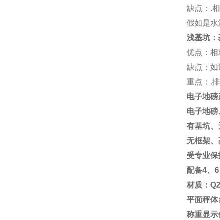
缺点：
.
相
假如是水
浅基坑：
优点：相
缺点：如
重点：
.
排
电子地磅
电子地磅
有基坑、
无框架、
受专业保
配备
4
、
6
材质：
Q2
平面秤体
称重显示