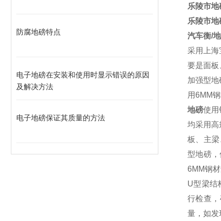
乐陵市地磅
乐陵市地磅
防腐地磅特点
汽车衡
/
地
采用上海
要是面板
电子地磅在安装和使用时显示错误的原因
加强型地
及解决方法
用
6MM
钢
地磅
使用
电子地磅保证其质量的方法
均采用高
板、主梁
型地磅，
6MM
钢材
U
型梁结
行检查，
量，如发