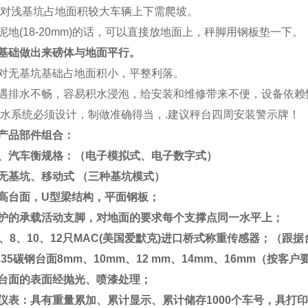
对浅基坑占地面积较大车辆上下需爬坡。
泥地
(18-20mm)
的话，可以直接放地面上，秤脚用钢板垫一下。
基础做出来磅体与地面平行。
对无基坑基础占地面积小，平整利落。
遇排水不畅，容易积水浸泡，给安装和维修带来不便，设备依赖
水系统必须设计，制做准确得当，
.
建议秤台四周安装警示牌！
产品部件组合：
、汽车衡规格：（电子模拟式、电子数字式）
无基坑、移动式
（三种基坑模式）
高台面，
U
型梁结构，平面钢板；
护的承载活动支脚，对地面的要求每个支撑点同一水平上；
、
8
、
10
、
12
只
MAC(
美国爱默克
)
进口桥式称重传感器；（跟据
35
碳钢台面
8mm
、
10mm
、
12 mm
、
14mm
、
16mm
（按客户
台面的表面经抛光、喷漆处理；
仪表：具有重量累加、累计显示、累计储存
1000
个车号，具打印