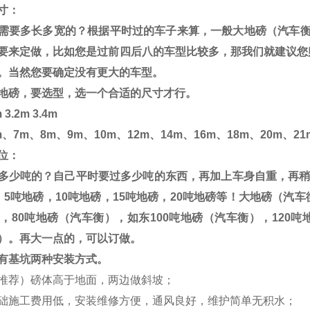
寸：
需要多长多宽的？根据平时过的车子来算，一般大地磅（汽车
要来定做，比如您是过前四后八的车型比较多，那我们就建议您
。当然您要确定没有更大的车型。
地磅，要选型，选一个合适的尺寸才行。
 3.2m 3.4m
m
、
7m
、
8m
、
9m
、
10m
、
12m
、
14m
、
16m
、
18m
、
20m
、
21
位：
多少吨的？自己平时要过多少吨的东西，再加上车身自重，再
，
5
吨地磅，
10
吨地磅，
15
吨地磅，
20
吨地磅等！大地磅（汽车
，
80
吨地磅（汽车衡），如东
100
吨地磅（汽车衡），
120
吨
）。再大一点的，可以订做。
有基坑两种安装方式。
推荐）磅体高于地面，两边做斜坡；
础施工费用低，安装维修方便，通风良好，维护简单无积水；