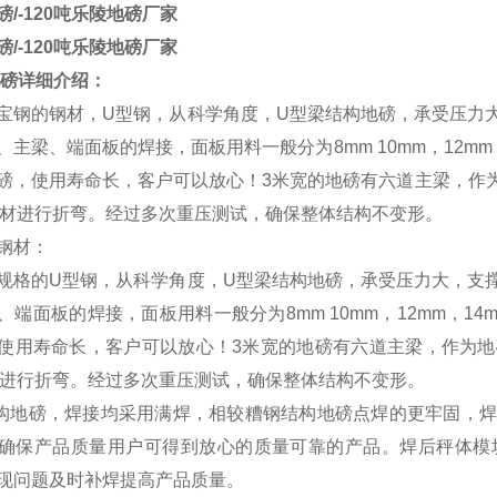
/-120吨乐陵地磅厂家
/-120吨乐陵地磅厂家
磅
详细介绍：
宝钢的钢材，
U
型钢，从科学角度，
U
型梁结构地磅，承受压力
、主梁、端面板的焊接，面板用料一般分为
8mm 10mm
，
12mm
磅，使用寿命长，客户可以放心！
3
米宽的地磅有六道主梁，作
材进行折弯。经过多次重压测试，确保整体结构不变形。
钢材：
规格的
U
型钢，从科学角度，
U
型梁结构地磅，承受压力大，支
、端面板的焊接，面板用料一般分为
8mm 10mm
，
12mm
，
14
使用寿命长，客户可以放心！
3
米宽的地磅有六道主梁，作为地
进行折弯。经过多次重压测试，确保整体结构不变形。
构地磅，焊接均采用满焊，相较糟钢结构地磅点焊的更牢固，焊
确保产品质量用户可得到放心的质量可靠的产品。焊后秤体模
现问题及时补焊提高产品质量。