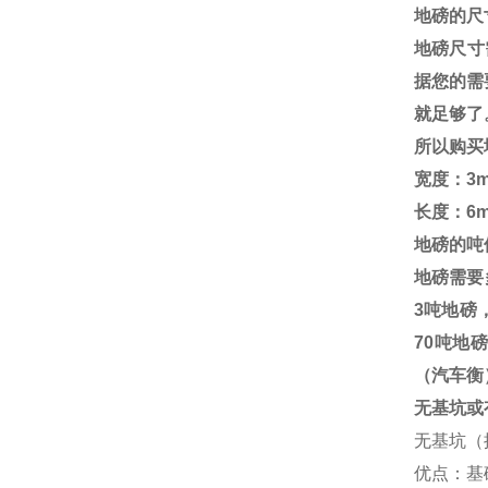
地磅的尺
地磅尺寸
据您的需
就足够了
所以购买
宽度：
3m
长度：
6
地磅的吨
地磅需要
3
吨地磅
70
吨地磅
（汽车衡
无基坑或
无基坑（
优点：基