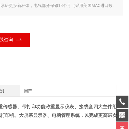
司承诺更换新秤体，电气部分保修18个月（采用美国MAC进口数字
传感器）数字式传感器具有防遥控、防雷击、抗干扰功能，不需要
心打雷下雨天气，我们是专业地磅生产厂家。
市地磅/-120吨乐陵地磅厂家
线咨询
别
国产
重传感器、带打印功能称重显示仪表、接线盒四大主件组
配打印机、大屏幕显示器、电脑管理系统，以完成更高层次