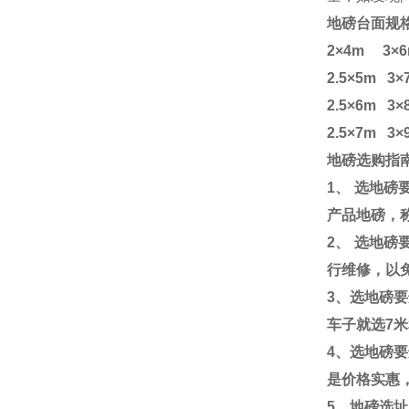
地磅台面规
2×4m 3×6
2.5×5m 3
2.5×6m 3
2.5×7m 3×
地磅选购指
1
、
选地磅
产品地磅，
2
、
选地磅
行维修，以
3
、选地磅要
车子就选
7
米
4
、选地磅要
是价格实惠
5
、地磅选址