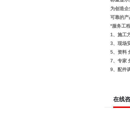
为创造企
可靠的产
*服务工
1
、施工
3
、现场
5
、资料
7
、专家
9
、配件
在线