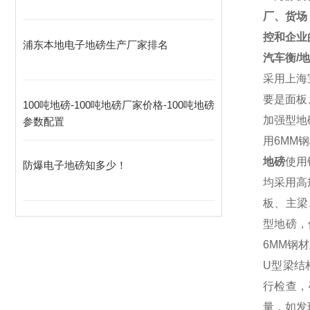
厂、货场
控和企业
浦东本地电子地磅生产厂家排名
汽车衡
/
地
采用上海
要是面板
100吨地磅-100吨地磅厂家价格-100吨地磅
加强型地
参数配置
用
6MM
钢
地磅
使用
防爆电子地磅知多少！
均采用高
板、主梁
型地磅，
6MM
钢材
U
型梁结
行检查，
量，如发