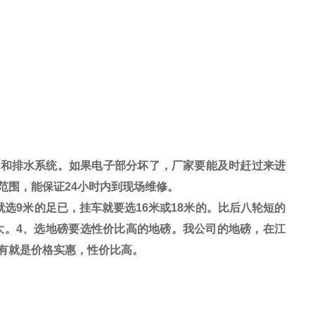
雷和排水系统。如果电子部分坏了，厂家要能及时赶过来进
范围，能保证
24
小时内到现场维修。
就选
9
米的足已，挂车就要选
16
米或
18
米的。比后八轮短的
大。
4
、选地磅要选性价比高的地磅。我公司的地磅，在江
有就是价格实惠，性价比高。