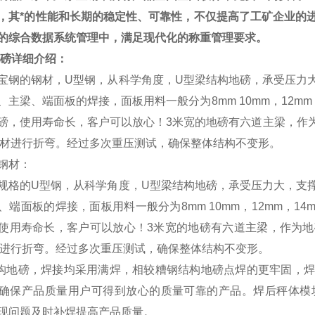
，其*的性能和长期的稳定性、可靠性，不仅提高了工矿企业的
的综合数据系统管理中，满足现代化的称重管理要求。
磅
详细介绍：
宝钢的钢材，
U
型钢，从科学角度，
U
型梁结构地磅，承受压力
、主梁、端面板的焊接，面板用料一般分为
8mm 10mm
，
12mm
磅，使用寿命长，客户可以放心！
3
米宽的地磅有六道主梁，作
材进行折弯。经过多次重压测试，确保整体结构不变形。
钢材：
规格的
U
型钢，从科学角度，
U
型梁结构地磅，承受压力大，支
、端面板的焊接，面板用料一般分为
8mm 10mm
，
12mm
，
14
使用寿命长，客户可以放心！
3
米宽的地磅有六道主梁，作为地
进行折弯。经过多次重压测试，确保整体结构不变形。
构地磅，焊接均采用满焊，相较糟钢结构地磅点焊的更牢固，焊
确保产品质量用户可得到放心的质量可靠的产品。焊后秤体模
现问题及时补焊提高产品质量。