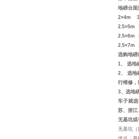
地磅台面
2×4m 3
2.5×5m
2.5×6m
2.5×7m
选购地磅
1
、
选地
2
、
选地
行维修，
3
、选地
车子就选
苏、浙江
无基坑或
无基坑（
优点：基