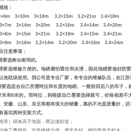
规格：
×6m 3×10m 3×18m 3.2×15m 3.2×21m 3.4×18m
 3×7m 3×14m 3×20m 3.2×16m 3.4×14m 3.4×20m
 3×8m 3×15m 3×21m 3.2×18m 3.4×15m 3.4×21m
 3×9m 3×16m 3.2×14m 3.2×20m 3.4×16m 3.4×24m
应注意事项：
磅要选称台耐用的。
磅要选维修方便的。地磅最怕雷击和水浸，因此地磅要做好防
以免耽误使用。我公司是专业厂家，有专业的维修队伍，在江苏
磅要选适合自己所需吨位和长度的地磅。一般前四后八的车子，
7
米和
6
米的。而吨位，则根据自己需要选择就可，价格相差不
、安徽、山东、东北等都有很大的销量，靠的不光是质量好，还
有基坑两种安装方式。
推荐）磅体高于地面，两边做斜坡；
础施工费用低，安装维修方便，通风良好，维护简单无积水；