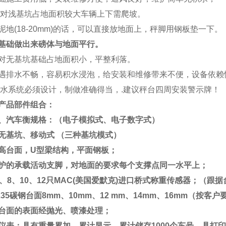
对浅基坑占地面积较大车辆上下需爬坡。
泥地
(18-20mm)
的话，可以直接放地面上，秤脚用钢板垫一下。
基础做出来磅体与地面平行。
对无基坑基础占地面积小，平整利落。
遇排水不畅，容易积水浸泡，给安装和维修带来不便，设备依赖
水系统必须设计，制做准确得当，
.
建议秤台四周安装警示牌！
产品部件组合：
、汽车衡规格：（电子模拟式、电子数字式）
无基坑、移动式
（三种基坑模式）
高台面，
U
型梁结构，平面钢板；
护的承载活动支脚，对地面的要求每个支撑点同一水平上；
、
8
、
10
、
12
只
MAC(
美国爱默克
)
进口桥式称重传感器；（跟据
35
碳钢台面
8mm
、
10mm
、
12 mm
、
14mm
、
16mm
（按客户
台面的表面经抛光、喷漆处理；
仪表：具有重量累加、累计显示、累计储存
1000
个车号，具打印