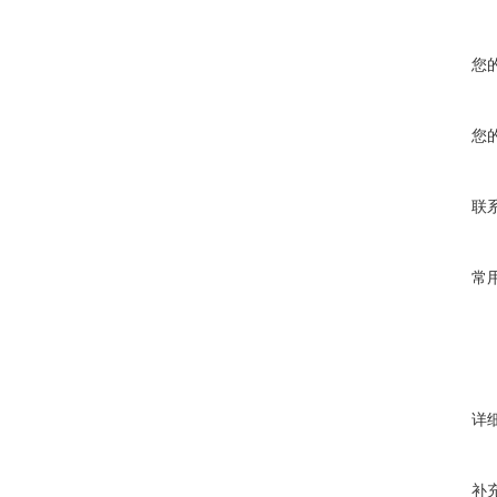
您
您
联
常
详
补