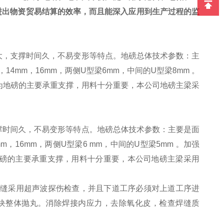
进出物资贸易结算的效率，而且能深入应用到生产过程的监
大，支撑时间久，不易变形等特点。地磅总体技术参数：主
，
14mm
，
16mm
，两侧
U
型梁
6mm
，中间的
U
型梁
8mm
。
为地磅的主要承重支撑，用料十分重要，本公司地磅主梁采
撑时间久，不易变形等特点。地磅总体技术参数：主要是面
mm
，
16mm
，两侧
U
型梁
6 mm
，中间的
U
型梁
5mm
。加强
磅的主要承重支撑，用料十分重要，本公司地磅主梁采用
缝采用超声波探伤检查，并且下道工序必须对上道工序进
块整体抛丸。消除焊接内应力，去除氧化皮，检查焊缝质