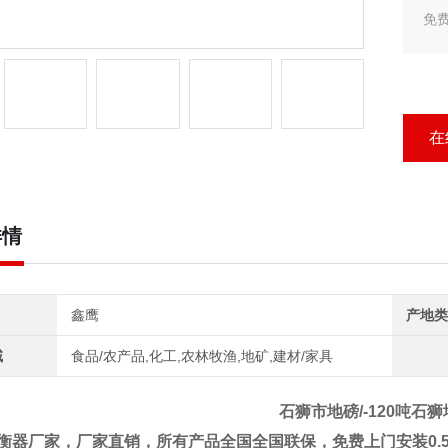
免
新
字
天
在
详情
鑫鹰
产地类
域
食品/农产品,化工,农林牧渔,地矿,建材/家具
石狮市地磅/-120吨石
衡器厂家，厂家直销，所有产品全国全国联保，免费上门安装
0.