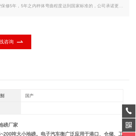
费保修5年，5年之内秤体弯曲程度达到国家标准的，公司承诺更换
秤体，电气部分保修18个月（采用美国MAC进口数字式传感器）数
式传感器具有防遥控、防雷击、抗干扰功能，不需要担心打雷下雨
气，我们是专业地磅生产厂家。
线咨询
别
国产
狮地磅厂家
5
~200
吨大小地磅。
电子汽车衡广泛应用于港口、仓储、工