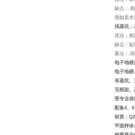
缺点：
.
相
假如是水
浅基坑：
优点：相
缺点：如
重点：
.
排
电子地磅
电子地磅
有基坑、
无框架、
受专业保
配备
4
、
6
材质：
Q2
平面秤体
称重显示