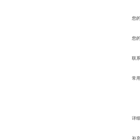
您
您
联
常
详
补