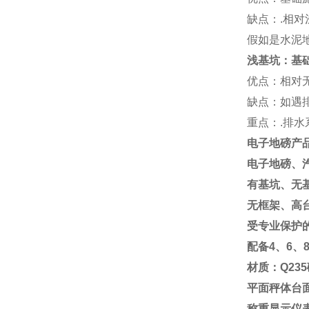
缺点：
.
相对
假如是水泥
浅基坑：基
优点：相对
缺点：如遇
重点：
.
排水
电子地磅产
电子地磅、
有基坑、无
无框架、高
受专业保护
配备
4
、
6
、
材质：
Q235
平面秤体台
称重显示仪