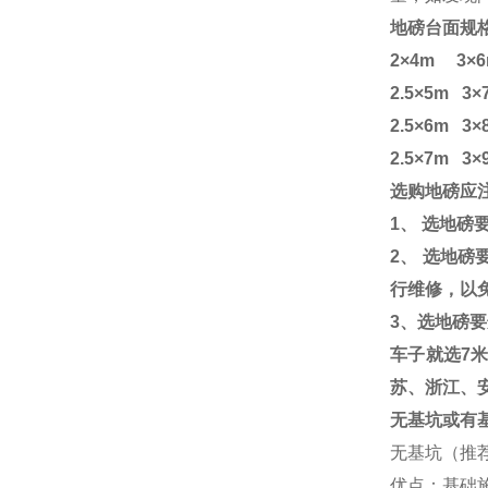
地磅台面规
2×4m 3×6
2.5×5m 3
2.5×6m 3
2.5×7m 3×
选购地磅应
1
、
选地磅
2
、
选地磅
行维修，以
3
、选地磅要
车子就选
7
苏、浙江、
无基坑或有
无基坑（推
优点：基础