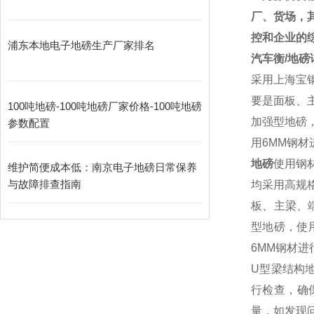
厂、货场，
控和企业的
浦东本地电子地磅生产厂家排名
汽车衡
/
地磅
采用上海宝
要是面板、
100吨地磅-100吨地磅厂家价格-100吨地磅
加强型地磅
参数配置
用
6MM
钢材
地磅
使用钢
维护简便成本低：南京电子地磅日常保养
与故障排查指南​
均采用高规
板、主梁、
型地磅，使
6MM
钢材进
U
型梁结构
行检查，确
量，如发现