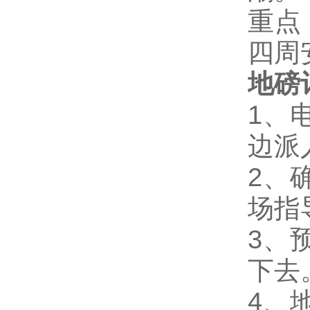
重点
四周
地磅
1
、
边派
2
、
场指
3
、
下去
4
、