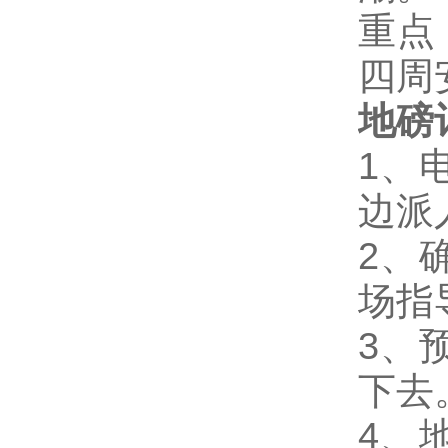
重点
四周
地磅
1
、
边派
2
、
场指
3
、
下去
4
、