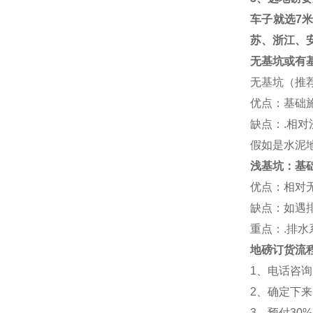
车子就选
7
苏、浙江、
无基坑或有
无基坑（推
优点：基础
缺点：
.
相对
假如是水泥
浅基坑：基
优点：相对
缺点：如遇
重点：
.
排水
地磅订货流
1
、电话咨询
2
、确定下来
3
、预付30