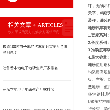
秤，无线吊
天平，精密
装秤，灌装
相关文章
ARTICLES
地磅汽车衡
致力于成为更好的解决方案供应商！
1.
宽度系列
2.
长度系列
选购100吨电子地磅汽车衡时需要注意哪
3.
准确度等
些问题？
4.
最大称量
地磅
使用钢
吐鲁番本地电子地磅生产厂家排名
均采用高规
板、主梁、
型地磅，使
浦东本地电子地磅生产厂家排名
6MM
钢材进
U
型梁结构
行检查，确