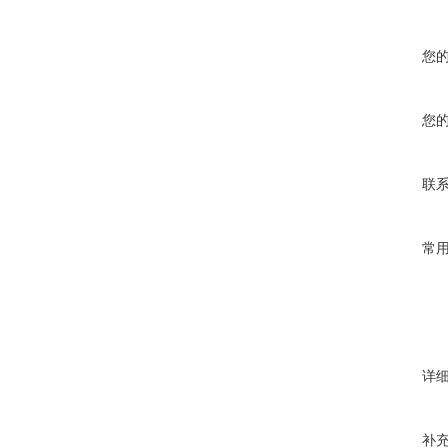
您
您
联
常
详
补