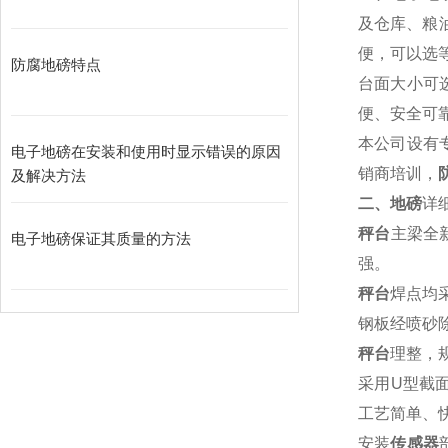
及仓库、粮
便，可以选
防腐地磅特点
台面大小可
便、安全可
本公司设有
电子地磅在安装和使用时显示错误的原因
销商培训，
及解决方法
二、地磅
详
秤台
主梁全
电子地磅保证其质量的方法
强。
秤台
焊点均
钢板经喷砂
秤台
理整，
采用U型截
工艺简单、
安装
传感器