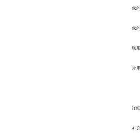
您
您
联
常
详
补