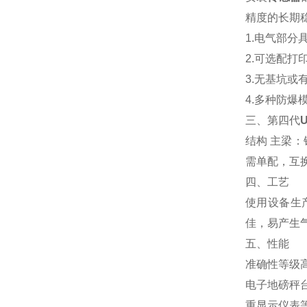
精度的长期
1.
电气部分
2.
可选配打
3.
无基坑
4.
多种防爆
三、第四代
结构 主梁
需单配，互
四、工艺
使用设备生
佳，易产生
五、性能
准确性等级
电子地磅
秤
重显示仪表