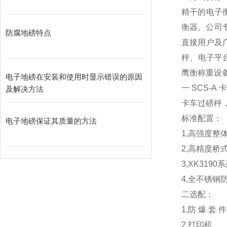
精干的电子
衡器。公司
防腐地磅特点
直接用户及
秤、电子平
鹰衡称重设
电子地磅在安装和使用时显示错误的原因
一
SCS-A
卡
及解决方法
卡车过磅秤
标准配置：
电子地磅保证其质量的方法
1,
高强度整
2,
高精度桥
3,XK3190
系
4,
全不锈钢
二选配：
1,
防
爆
套
件
2,
打印机