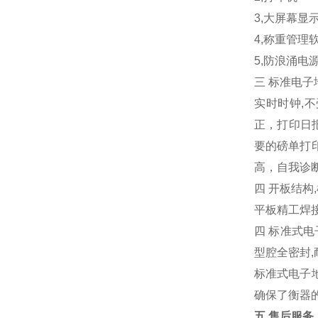
3,
大屏幕显
4,
称重管理
5,
防浪涌电
三
标准电子
实时时钟
,
不
正，打印日
要的磅单打
高，自我诊
四
开板结构
,
平板精工焊
四
标准式电
型腔全密封
,
标准式电子
确保了衡器
五
售后服