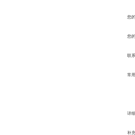
您
您
联
常
详
补