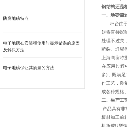
钢结构还是
一
、地磅简
防腐地磅特点
秤台由
短将直接影
处理不过关
电子地磅在安装和使用时显示错误的原因
断裂、坍塌
及解决方法
上海鹰衡称
在应用过程
电子地磅保证其质量的方法
多
)
，既满足
作工艺，质
成各种规格
二、生产工
产品具有非
板材加工前
机折成
U
型