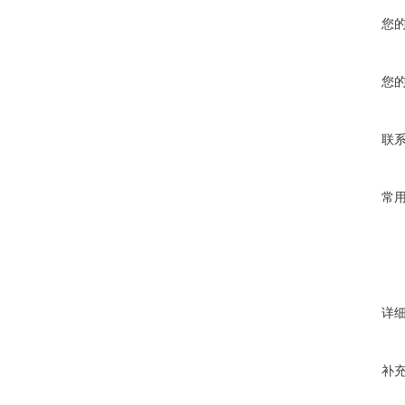
您
您
联
常
详
补