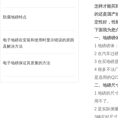
怎样才能买
的还是国产
防腐地磅特点
定性好，性
下面我为您
一、地磅磅
电子地磅在安装和使用时显示错误的原因
1
地磅磅体
及解决方法
2
在汽车过
3
在买地磅
电子地磅保证其质量的方法
4
很多不法
是选用的
Q2
二、地磅尺
1
地磅的尺
用不了。
2
是实际测
3
确定好尺寸