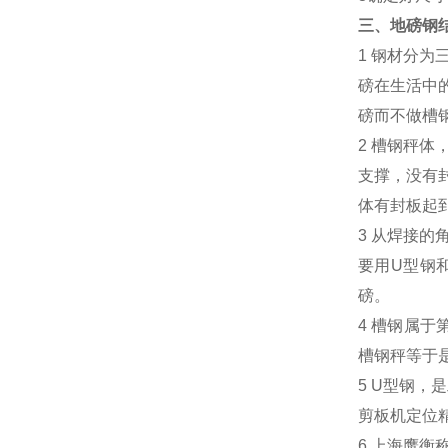
三、地磅钢
1
钢材分为
磅在生活中
磅而不做槽
2
槽钢秤体
支撑，没有
体有封板起
3
从
焊接的
要用
U
型钢
磅。
4
槽钢属于
槽钢秤等于
5 U
型钢，是
剪板机定位
6
上海鹰衡