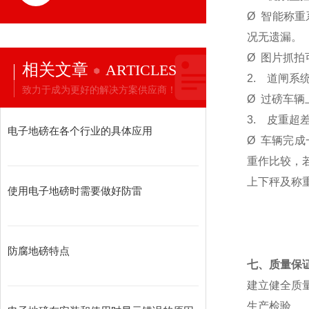
Ø
智能称重
况无遗漏。
Ø
图片抓拍
相关文章
ARTICLES
2.
道闸系
致力于成为更好的解决方案供应商！
Ø
过磅车辆
3.
皮重超
电子地磅在各个行业的具体应用
Ø
车辆完成
重作比较，
上下秤及称
使用电子地磅时需要做好防雷
防腐地磅特点
七、质量保
建立健全质
生产检验