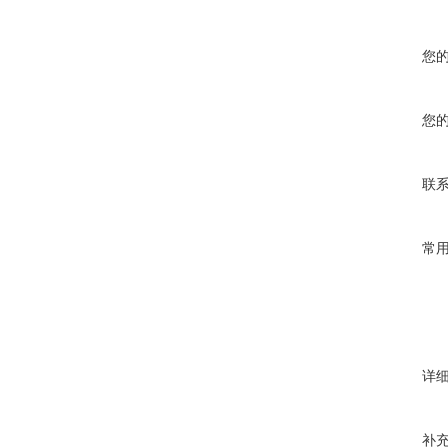
您
您
联
常
详
补