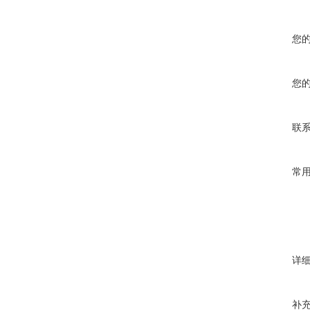
您
您
联
常
详
补