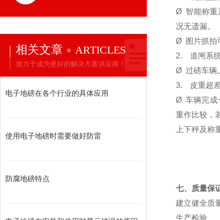
Ø
智能称重
况无遗漏。
Ø
图片抓拍
相关文章
ARTICLES
2.
道闸系
致力于成为更好的解决方案供应商！
Ø
过磅车辆
3.
皮重超
电子地磅在各个行业的具体应用
Ø
车辆完成
重作比较，
上下秤及称
使用电子地磅时需要做好防雷
防腐地磅特点
七、质量保
建立健全质
生产检验