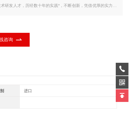
技术研发人才，历经数十年的实践*，不断创新，凭借优厚的实力为
解决了各种实际需求，为用户提供了一套品质 我公司研发销售的
车衡智能称重管理系统，包括单机版，标准版，网络版，视频版，
业定制版，无人值守完整版，具有品种多、
线咨询
别
进口