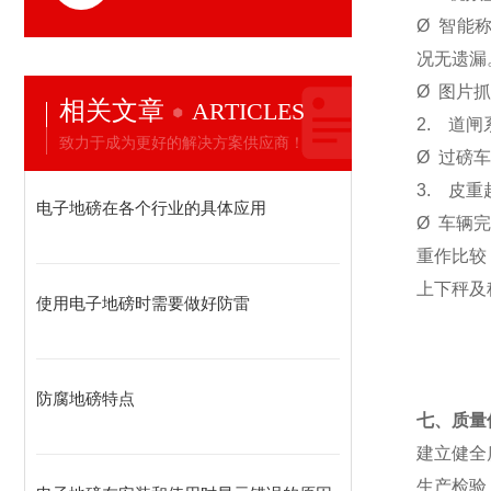
Ø
智能称
况无遗漏
Ø
图片抓
相关文章
ARTICLES
2.
道闸
致力于成为更好的解决方案供应商！
Ø
过磅车
3.
皮重
电子地磅在各个行业的具体应用
Ø
车辆
重作比较
上下秤及
使用电子地磅时需要做好防雷
防腐地磅特点
七、质量
建立健全
生产检验