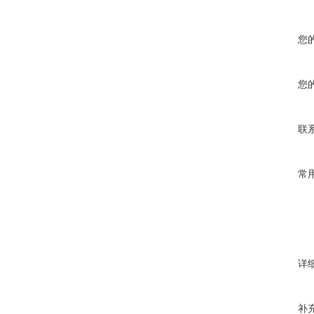
您
您
联
常
详
补