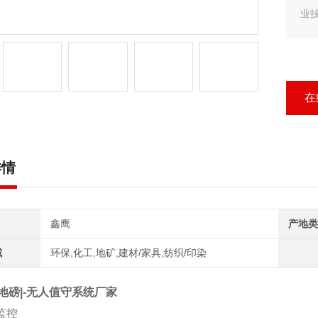
业
客户
汽
行
在
详情
鑫鹰
产地类
域
环保,化工,地矿,建材/家具,纺织/印染
地磅|-无人值守系统厂家
监控