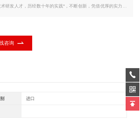
技术研发人才，历经数十年的实践*，不断创新，凭借优厚的实力为
解决了各种实际需求，为用户提供了一套品质 我公司研发销售的
车衡智能称重管理系统，包括单机版，标准版，网络版，视频版，
业定制版，无人值守完整版，具有品种多、
线咨询
别
进口