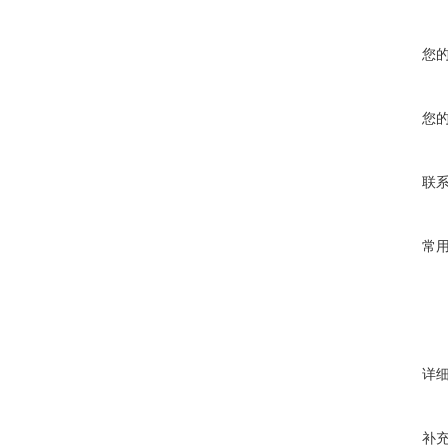
您
您
联
常
详
补