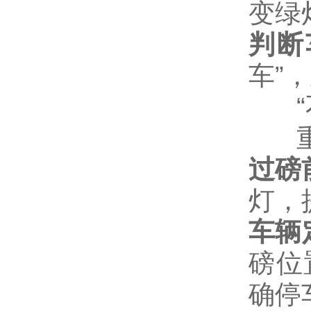
变绿
判断
车
”
，
“
过磅
灯，
车辆
磅位
确停