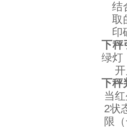
结
取
印
下秤
绿灯
开
下秤
当红
2
状
限（