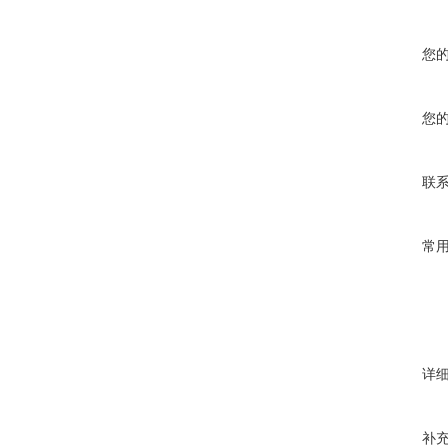
您
您
联
常
详
补