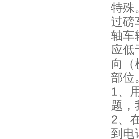
特殊
过磅
轴车
应低
向（
部位
1、
题，
2、
到电