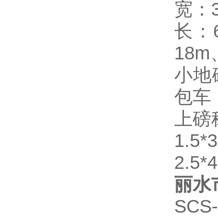
宽：3
长：
18m
小地
包车
上磅
1.5
2.5
丽水
SCS