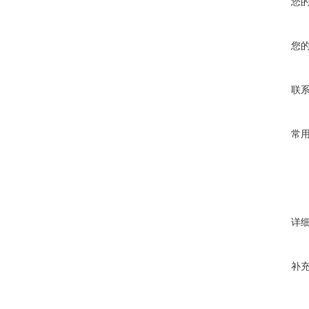
您
您
联
常
详
补