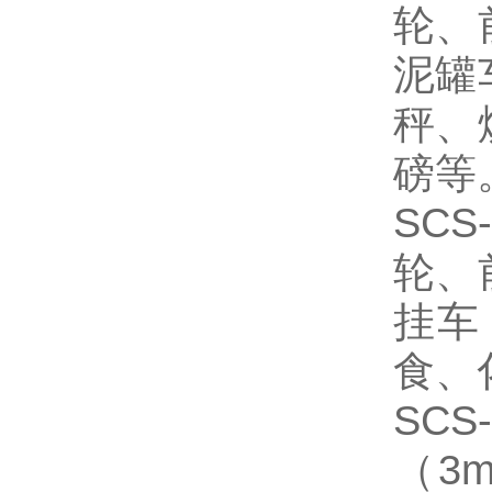
轮、
泥罐
秤、
磅等
SCS
轮、
挂车
食、
S
（3m