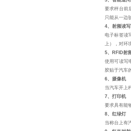
要求秤台前
只能从一边
4
、射频读写
电子标签读
上），对环
5
、
RFID
射
使用可读写
胶贴于汽车
6
、摄像机
当汽车开上
7
、打印机
要求具有能
8
、红绿灯
当称台上有