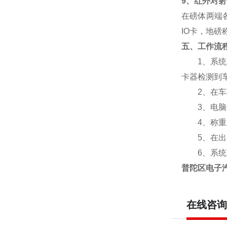
9
、红外对射
在磅体两端
IO
卡，地磅
五、工作流
1
、系统
卡器检测到
2
、在车
3
、电脑
4
、称重
5
、在出
6
、系统
普陀区电子汽
在线咨询