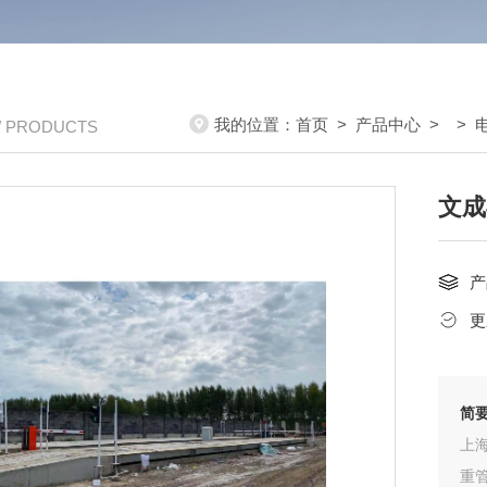
我的位置：
首页
>
产品中心
> >
/ PRODUCTS
文成
产
更
简
上
重