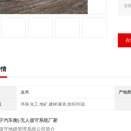
业
客户
汽
行
在
详情
鑫鹰
产地类
域
环保,化工,地矿,建材/家具,纺织/印染
子汽车衡|-无人值守系统厂家
值守地磅管理系统公司简介