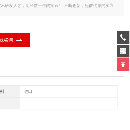
技术研发人才，历经数十年的实践*，不断创新，凭借优厚的实力为
解决了各种实际需求，为用户提供了一套品质 我公司研发销售的
车衡智能称重管理系统，包括单机版，标准版，网络版，视频版，
业定制版，无人值守完整版，具有品种多、
线咨询
别
进口