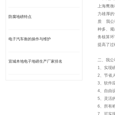
上海鹰衡
力雄厚的
防腐地磅特点
质
我公
种多、规
务核算环
电子汽车衡的操作与维护
提高了过
二、我公
宣城本地电子地磅生产厂家排名
1
、实现
2
、节省
3
、软件
4
、自由
5
、灵活
6
、所有
7
、可实