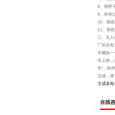
8
、黑匣
9
、所有
10
、系统
11
、系统
三、无人
厂区共有
车辆由一
车上磅
→
车
”
，软
完成，请
文成县电
在线