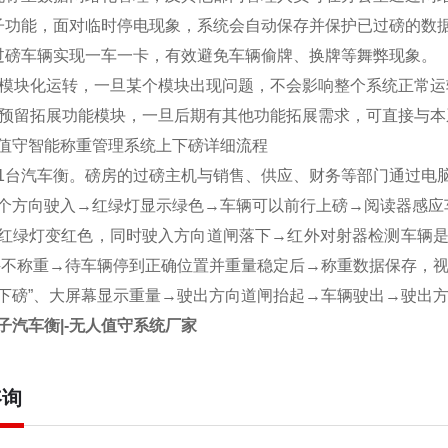
子功能，面对临时停电现象，系统会自动保存并保护已过磅的数
过磅车辆实现一车一卡，有效避免车辆偷牌、换牌等舞弊现象。
模块化运转，一旦某个模块出现问题，不会影响整个系统正常运
预留拓展功能模块，一旦后期有其他功能拓展需求，可直接与本
值守智能称重管理系统上下磅详细流程
1
台汽车衡。磅房的过磅主机与销售、供应、财务等部门通过电
个方向驶入
→
红绿灯显示绿色
→
车辆可以前行上磅
→
阅读器感应
红绿灯变红色，同时驶入方向道闸落下
→
红外对射器检测车辆是
件不称重
→
待车辆停到正确位置并重量稳定后
→
称重数据保存，
下磅
”
、大屏幕显示重量
→
驶出方向道闸抬起
→
车辆驶出
→
驶出
子汽车衡|-无人值守系统厂家
咨询