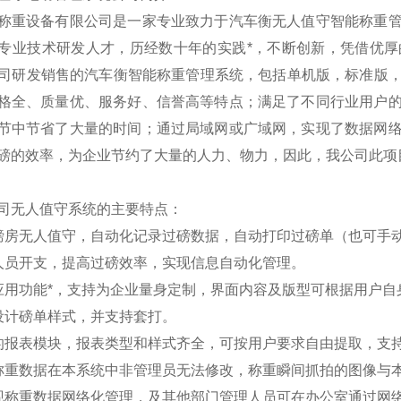
称重设备有限公司是一家专业致力于汽车衡无人值守智能称重
专业技术研发人才，历经数十年的实践*，不断创新，凭借优
司研发销售的汽车衡智能称重管理系统，包括单机版，标准版
格全、质量优、服务好、信誉高等特点；满足了不同行业用户
节中节省了大量的时间；通过局域网或广域网，实现了数据网
磅的效率，为企业节约了大量的人力、物力，因此，我公司此项
司无人值守系统的主要特点：
磅房无人值守，自动化记录过磅数据，自动打印过磅单（也可手
人员开支，提高过磅效率，实现信息自动化管理。
应用功能*，支持为企业量身定制，界面内容及版型可根据用户自
设计磅单样式，并支持套打。
的报表模块，报表类型和样式齐全，可按用户要求自由提取，支
称重数据在本系统中非管理员无法修改，称重瞬间抓拍的图像与
现称重数据网络化管理，及其他部门管理人员可在办公室通过网