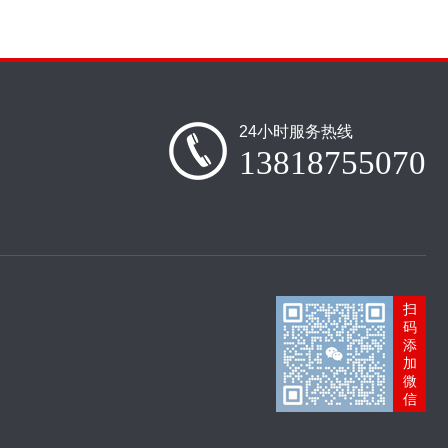
24小时服务热线
13818755070
扫
码
添
加
微
信