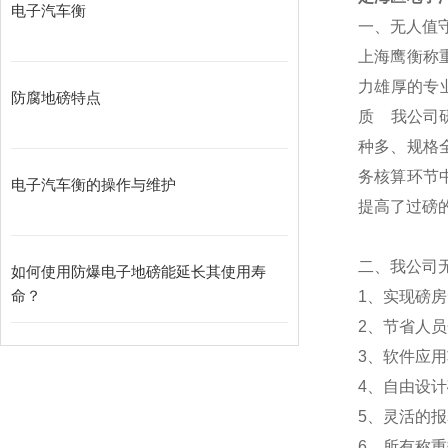
电子汽车衡
一、无人值
上海鹰衡称
力雄厚的专
防腐地磅特点
质
我公司
种多、规格
务核算环节
电子汽车衡的操作与维护
提高了过磅
二、我公司
如何使用防爆电子地磅能延长其使用寿
命？
1
、实现磅房
2
、节省人员
3
、软件应用
4
、自由设计
5
、灵活的报
6
、所有称重