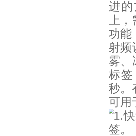
进的
上，
功能
射频
雾、
标签
秒。
可用
1.
快
签。