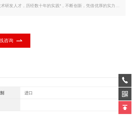
技术研发人才，历经数十年的实践*，不断创新，凭借优厚的实力为
解决了各种实际需求，为用户提供了一套品质 我公司研发销售的
车衡智能称重管理系统，包括单机版，标准版，网络版，视频版，
业定制版，无人值守完整版，具有品种多、
线咨询
别
进口