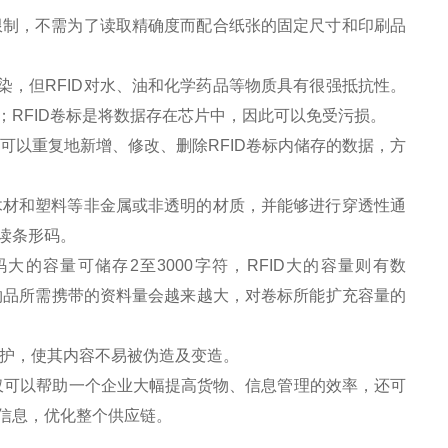
限制，不需为了读取精确度而配合纸张的固定尺寸和印刷品
。
，但RFID对水、油和化学药品等物质具有很强抵抗性。
RFID卷标是将数据存在芯片中，因此可以免受污损。
可以重复地新增、修改、删除RFID卷标内储存的数据，方
木材和塑料等非金属或非透明的材质，并能够进行穿透性通
读条形码。
大的容量可储存2至3000字符，RFID大的容量则有数
未来物品所需携带的资料量会越来越大，对卷标所能扩充容量的
保护，使其内容不易被伪造及变造。
仅可以帮助一个企业大幅提高货物、信息管理的效率，还可
信息，优化整个供应链。