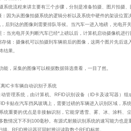
摄系统流程来讲主要有三个步骤，分别是准备拍摄、图片拍摄、
摄：因为从图像拍摄系统的逻辑分析以及系统中硬件的架设位置
机，后到达的图像则需要排队等候。当汽车一进入地磅，光电开
照：当光电开关判断汽车已经*上磅以后，计算机启动摄像机进行
缩存储：摄像机可以拍摄到车辆前后的图像，这两个图片先后送
终结果。
功能，采集的图像可以根据数据筛选查看，一目了然。
离IC卡车辆自动识别子系统
自动管理系统，由计算机、RFID识别设备（ID卡及读写器）
FID卡贴在汽车挡风玻璃上，需要过磅的车辆进入识别区域，系
系统重要的优点是非接触识别，它能穿透雪、雾、冰、涂料、
多数情况下不到100毫秒。有源式射频识别系统的速写能力也
扫描。RFID辨识器可同时辨识读取数个RFID标签。