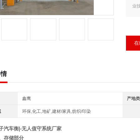
业
客户
汽
行
在
详情
鑫鹰
产地类
域
环保,化工,地矿,建材/家具,纺织/印染
子汽车衡|-无人值守系统厂家
、存储部分