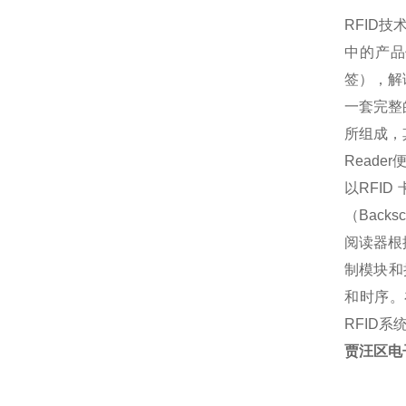
RFID
技
中的产品
签），解
一套完整的
所组成，其
Read
以RFID
（Back
阅读器根
制模块和
和时序。
RFID
贾汪区电