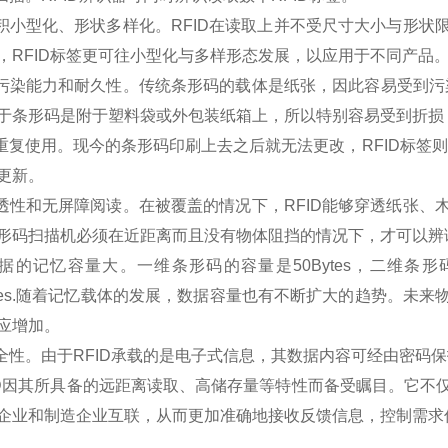
小型化、形状多样化。RFID在读取上并不受尺寸大小与形状
，RFID标签更可往小型化与多样形态发展，以应用于不同产品
污染能力和耐久性。传统条形码的载体是纸张，因此容易受到污染
于条形码是附于塑料袋或外包装纸箱上，所以特别容易受到折损；
复使用。现今的条形码印刷上去之后就无法更改，RFID标签则
更新。
性和无屏障阅读。在被覆盖的情况下，RFID能够穿透纸张、
形码扫描机必须在近距离而且没有物体阻挡的情况下，才可以辨
的记忆容量大。一维条形码的容量是50Bytes，二维条形码
Bytes.随着记忆载体的发展，数据容量也有不断扩大的趋势。
应增加。
性。由于RFID承载的是电子式信息，其数据内容可经由密码
因其所具备的远距离读取、高储存量等特性而备受瞩目。它不
企业和制造企业互联，从而更加准确地接收反馈信息，控制需求