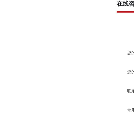
在线
您
您
联
常