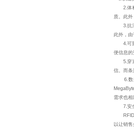
2.体积
质。此外
3.抗
此外，由
4.可重
便信息的
5.穿透
信。而条
6.数据
Mega
需求也相
7.安全
RFID
以让销售