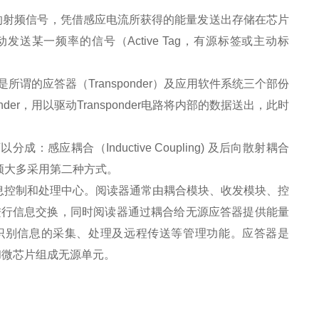
的射频信号，凭借感应电流所获得的能量发送出存储在芯片
动发送某一频率的信号（Active Tag，有源标签或主动标
是所谓的应答器（Transponder）及应用软件系统三个部份
der，用以驱动Transponder电路将内部的数据送出，此时
应耦合（Inductive Coupling) 及后向散射耦合
而较高频大多采用第二种方式。
信息控制和处理中心。阅读器通常由耦合模块、收发模块、控
进行信息交换，同时阅读器通过耦合给无源应答器提供能量
物体识别信息的采集、处理及远程传送等管理功能。应答器是
和微芯片组成无源单元。