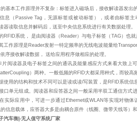
术的基本工作原理并不复杂：标签进入磁场后，接收解读器发出
信息（Passive Tag，无源标签或被动标签），或者由标签主
读器读取信息并解码后，送至中央信息系统进行有关数据处理。
RFID系统， 是由阅读器（Reader）与电子标签（TAG）也就
工作原理是Reader发射一特定频率的无线电波能量给Transpon
er便依序接收解读数据， 送给应用程序做相应的处理。
 卡片阅读器及电子标签之间的通讯及能量感应方式来看大致上可以分成：感
scatterCoupling）两种。一般低频的RFID大都采用种式，
据使用的结构和技术不同可以是读或读/写装置，是RFID系统
接口单元组成。阅读器和应答器之间一般采用半双工通信方式
在实际应用中，可进一步通过Ethernet或WLAN等实现对
系统的信息载体，应答器大多是由耦合原件（线圈、微带天线等）
子汽车衡|-无人值守系统厂家