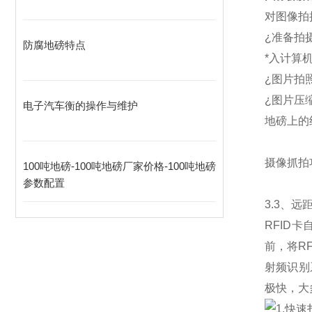
对图像拍
¿
准备拍
防腐地磅特点
*入计算
¿
图片拍
¿
图片压
电子汽车衡的操作与维护
地磅上的
摄像抓拍
100吨地磅-100吨地磅厂家价格-100吨地磅
参数配置
3.3
、远距
RFID
卡
前，将R
射频识别
极快，大
1.
快速