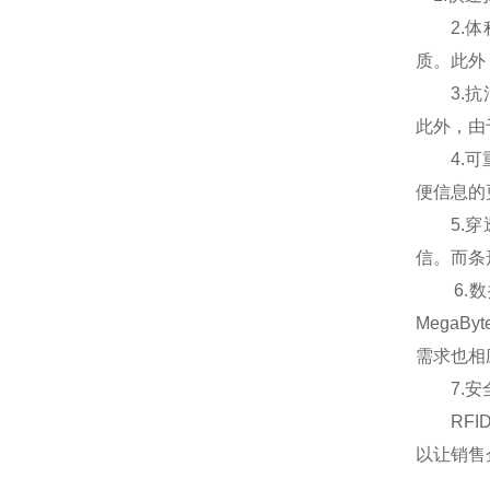
2.体积
质。此外
3.抗
此外，由
4.可重
便信息的
5.穿透
信。而条
6.数据
Mega
需求也相
7.安全
RFID
以让销售