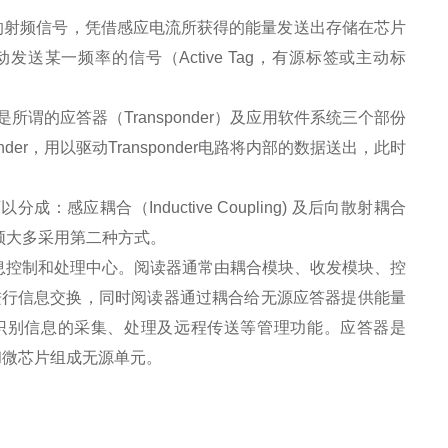
的射频信号，凭借感应电流所获得的能量发送出存储在芯片
动发送某一频率的信号（Active Tag，有源标签或主动标
是所谓的应答器（Transponder）及应用软件系统三个部份
der，用以驱动Transponder电路将内部的数据送出，此时
应耦合（Inductive Coupling) 及后向散射耦合
而较高频大多采用第二种方式。
信息控制和处理中心。阅读器通常由耦合模块、收发模块、控
进行信息交换，同时阅读器通过耦合给无源应答器提供能量
物体识别信息的采集、处理及远程传送等管理功能。应答器是
和微芯片组成无源单元。