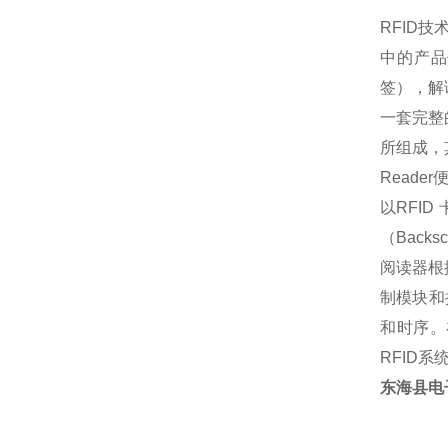
RFID
技
中的产品
签），解
一套完整的
所组成，其
Read
以RFID
（Back
阅读器根
制模块和
和时序。
RFID
东海县电