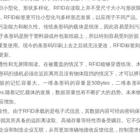
小型化、形状多样化。RFID在读取上并不受尺寸大小与形状
，RFID标签更可往小型化与多样形态发展，以应用于不同产品
污染能力和耐久性。传统条形码的载体是纸张，因此容易受到污染
于条形码是附于塑料袋或外包装纸箱上，所以特别容易受到折损；
复使用。现今的条形码印刷上去之后就无法更改，RFID标签则
更新。
性和无屏障阅读。在被覆盖的情况下，RFID能够穿透纸张、
形码扫描机必须在近距离而且没有物体阻挡的情况下，才可以辨
的记忆容量大。一维条形码的容量是50Bytes，二维条形码
Bytes.随着记忆载体的发展，数据容量也有不断扩大的趋势。
应增加。
性。由于RFID承载的是电子式信息，其数据内容可经由密码
因其所具备的远距离读取、高储存量等特性而备受瞩目。它不
企业和制造企业互联，从而更加准确地接收反馈信息，控制需求