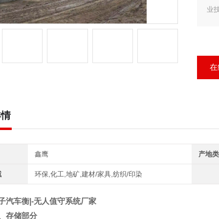
业
客户
汽
行
在
详情
鑫鹰
产地类
域
环保,化工,地矿,建材/家具,纺织/印染
子汽车衡|-无人值守系统厂家
、存储部分