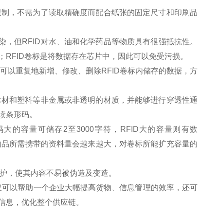
限制，不需为了读取精确度而配合纸张的固定尺寸和印刷品
。
，但RFID对水、油和化学药品等物质具有很强抵抗性。
RFID卷标是将数据存在芯片中，因此可以免受污损。
可以重复地新增、修改、删除RFID卷标内储存的数据，方
木材和塑料等非金属或非透明的材质，并能够进行穿透性通
读条形码。
大的容量可储存2至3000字符，RFID大的容量则有数
未来物品所需携带的资料量会越来越大，对卷标所能扩充容量的
保护，使其内容不易被伪造及变造。
仅可以帮助一个企业大幅提高货物、信息管理的效率，还可
信息，优化整个供应链。