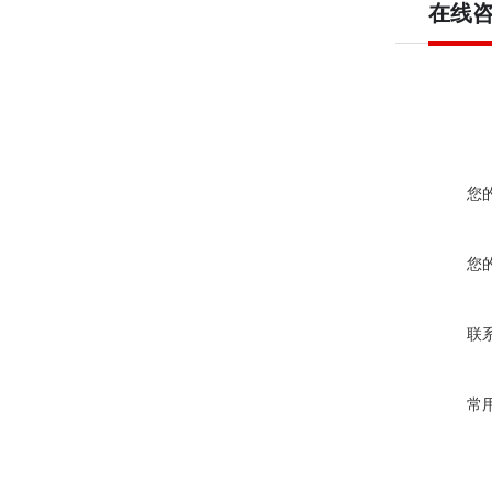
在线
您
您
联
常