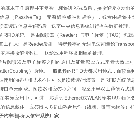
术的基本工作原理并不复杂：标签进入磁场后，接收解读器发出
信息（Passive Tag，无源标签或被动标签），或者由标签主
读器读取信息并解码后，送至中央信息系统进行有关数据处理。
RFID系统， 是由阅读器（Reader）与电子标签（TAG）也就
工作原理是Reader发射一特定频率的无线电波能量给Transpon
er便依序接收解读数据， 送给应用程序做相应的处理。
 卡片阅读器及电子标签之间的通讯及能量感应方式来看大致上可以分成：感
scatterCoupling）两种。一般低频的RFID大都采用种式，
据使用的结构和技术不同可以是读或读/写装置，是RFID系统
接口单元组成。阅读器和应答器之间一般采用半双工通信方式
在实际应用中，可进一步通过Ethernet或WLAN等实现对
系统的信息载体，应答器大多是由耦合原件（线圈、微带天线等）
子汽车衡|-无人值守系统厂家