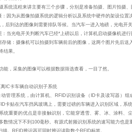
摄系统流程来讲主要有三个步骤，分别是准备拍摄、图片拍摄、
摄：因为从图像拍摄系统的逻辑分析以及系统中硬件的架设位置
机，后到达的图像则需要排队等候。当汽车一进入地磅，光电开
照：当光电开关判断汽车已经*上磅以后，计算机启动摄像机进行
缩存储：摄像机可以拍摄到车辆前后的图像，这两个图片先后送
终结果。
功能，采集的图像可以根据数据筛选查看，一目了然。
离IC卡车辆自动识别子系统
自动管理系统，由计算机、RFID识别设备（ID卡及读写器）
FID卡贴在汽车挡风玻璃上，需要过磅的车辆进入识别区域，系
系统重要的优点是非接触识别，它能穿透雪、雾、冰、涂料、
多数情况下不到100毫秒。有源式射频识别系统的速写能力也
扫描。RFID辨识器可同时辨识读取数个RFID标签。