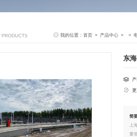
我的位置：
首页
>
产品中心
> >
/ PRODUCTS
东海
产
更
简
上
重