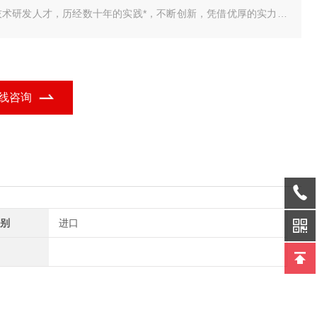
技术研发人才，历经数十年的实践*，不断创新，凭借优厚的实力为
解决了各种实际需求，为用户提供了一套品质 我公司研发销售的
车衡智能称重管理系统，包括单机版，标准版，网络版，视频版，
业定制版，无人值守完整版，具有品种多、
线咨询
别
进口