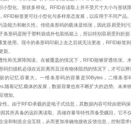
小型化、形状多样化。RFID在读取上并不受尺寸大小与形状
，RFID标签更可往小型化与多样形态发展，以应用于不同产品
污染能力和耐久性。传统条形码的载体是纸张，因此容易受到污染
于条形码是附于塑料袋或外包装纸箱上，所以特别容易受到折损；
复使用。现今的条形码印刷上去之后就无法更改，RFID标签则
更新。
性和无屏障阅读。在被覆盖的情况下，RFID能够穿透纸张、
形码扫描机必须在近距离而且没有物体阻挡的情况下，才可以辨
的记忆容量大。一维条形码的容量是50Bytes，二维条形码
Bytes.随着记忆载体的发展，数据容量也有不断扩大的趋势。
应增加。
性。由于RFID承载的是电子式信息，其数据内容可经由密码
因其所具备的远距离读取、高储存量等特性而备受瞩目。它不
企业和制造企业互联，从而更加准确地接收反馈信息，控制需求