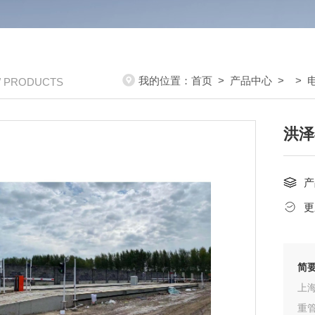
我的位置：
首页
>
产品中心
> >
/ PRODUCTS
洪泽
产
更
简
上
重