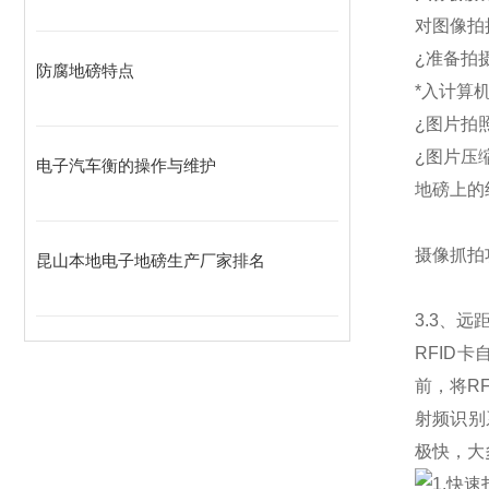
对图像拍
¿
准备拍
防腐地磅特点
*入计算
¿
图片拍
¿
图片压
电子汽车衡的操作与维护
地磅上的
摄像抓拍
昆山本地电子地磅生产厂家排名
3.3
、远距
RFID
卡
前，将R
射频识别
极快，大
1.
快速