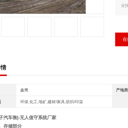
业
客户
汽
行
在
详情
鑫鹰
产地类
域
环保,化工,地矿,建材/家具,纺织/印染
子汽车衡|-无人值守系统厂家
、存储部分