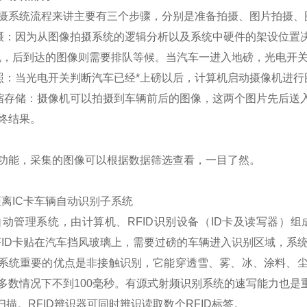
摄系统流程来讲主要有三个步骤，分别是准备拍摄、图片拍摄、
摄：因为从图像拍摄系统的逻辑分析以及系统中硬件的架设位置
机，后到达的图像则需要排队等候。当汽车一进入地磅，光电开
照：当光电开关判断汽车已经*上磅以后，计算机启动摄像机进行
缩存储：摄像机可以拍摄到车辆前后的图像，这两个图片先后送
终结果。
功能，采集的图像可以根据数据筛选查看，一目了然。
离IC卡车辆自动识别子系统
自动管理系统，由计算机、RFID识别设备（ID卡及读写器）
FID卡贴在汽车挡风玻璃上，需要过磅的车辆进入识别区域，系
系统重要的优点是非接触识别，它能穿透雪、雾、冰、涂料、
多数情况下不到100毫秒。有源式射频识别系统的速写能力也
扫描。RFID辨识器可同时辨识读取数个RFID标签。