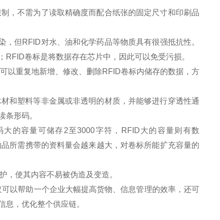
限制，不需为了读取精确度而配合纸张的固定尺寸和印刷品
。
，但RFID对水、油和化学药品等物质具有很强抵抗性。
RFID卷标是将数据存在芯片中，因此可以免受污损。
可以重复地新增、修改、删除RFID卷标内储存的数据，方
木材和塑料等非金属或非透明的材质，并能够进行穿透性通
读条形码。
大的容量可储存2至3000字符，RFID大的容量则有数
未来物品所需携带的资料量会越来越大，对卷标所能扩充容量的
保护，使其内容不易被伪造及变造。
仅可以帮助一个企业大幅提高货物、信息管理的效率，还可
信息，优化整个供应链。