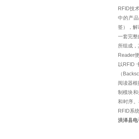
RFID
技
中的产品
签），解
一套完整的
所组成，其
Read
以RFID
（Back
阅读器根
制模块和
和时序。
RFID
洪泽县电