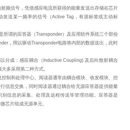
的射频信号，凭借感应电流所获得的能量发送出存储在芯片
动发送某一频率的信号（Active Tag，有源标签或主动标
是所谓的应答器（Transponder）及应用软件系统三个部份
der，用以驱动Transponder电路将内部的数据送出，此时
应耦合（Inductive Coupling) 及后向散射耦合
而较高频大多采用第二种方式。
信息控制和处理中心。阅读器通常由耦合模块、收发模块、控
进行信息交换，同时阅读器通过耦合给无源应答器提供能量
物体识别信息的采集、处理及远程传送等管理功能。应答器是
和微芯片组成无源单元。