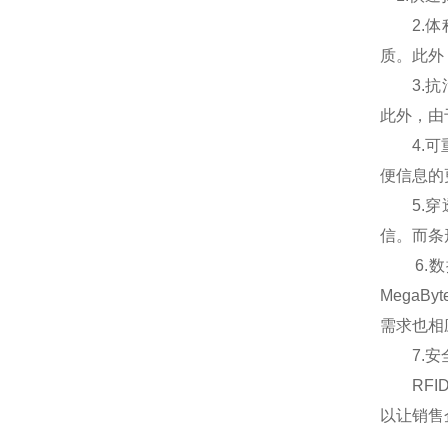
2.体积
质。此外
3.抗
此外，由
4.可重
便信息的
5.穿透
信。而条
6.数据
Mega
需求也相
7.安全
RFID
以让销售