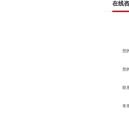
在线
您
您
联
常