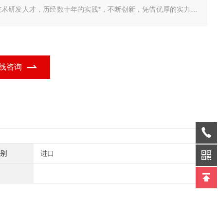
技术研发人才，历经数十年的实践*，不断创新，凭借优厚的实力为
解决了各种实际需求，为用户提供了一套品质 我公司研发销售的
车衡智能称重管理系统，包括单机版，标准版，网络版，视频版，
业定制版，无人值守完整版，具有品种多、
线咨询
别
进口