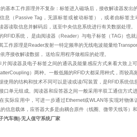
术的基本工作原理并不复杂：标签进入磁场后，接收解读器发出
信息（Passive Tag，无源标签或被动标签），或者由标签主
读器读取信息并解码后，送至中央信息系统进行有关数据处理。
RFID系统， 是由阅读器（Reader）与电子标签（TAG）也就
工作原理是Reader发射一特定频率的无线电波能量给Transpon
er便依序接收解读数据， 送给应用程序做相应的处理。
 卡片阅读器及电子标签之间的通讯及能量感应方式来看大致上可以分成：感
scatterCoupling）两种。一般低频的RFID大都采用种式，
据使用的结构和技术不同可以是读或读/写装置，是RFID系统
接口单元组成。阅读器和应答器之间一般采用半双工通信方式
在实际应用中，可进一步通过Ethernet或WLAN等实现对
系统的信息载体，应答器大多是由耦合原件（线圈、微带天线等）
子汽车衡|-无人值守系统厂家