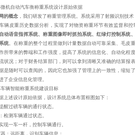
S
微机自动汽车衡称重系统设计原始依据
网的概念
，我们研发了称重管理系统。系统采用了射频识别技术（
车辆皮重历史数据分析，实现了对物资称重环节有效监督和控
自动语音指挥系统、称重图像即时抓拍系统、红绿灯控制系统
系统
。在称重的整个过程里做到计量数据自动可靠采集、毛皮
作所带来的弊端和工作强度，提高了系统的信息化、自动化程
流状况；对于财务结算部门，则可以拿到清晰又准确的结算报
据是随时可以查阅的，因此它也加强了管理上的一致性，缩短
进了企业信息化管理。
S车辆智能称重系统建设目标
据上述设计原始依据，设计系统总体布置框图如下：
提醒过磅车辆的通行状态。
：检测车辆通过状态。
实现一车一杆，控制车辆通行。
写器：远距离，识别车辆信息；