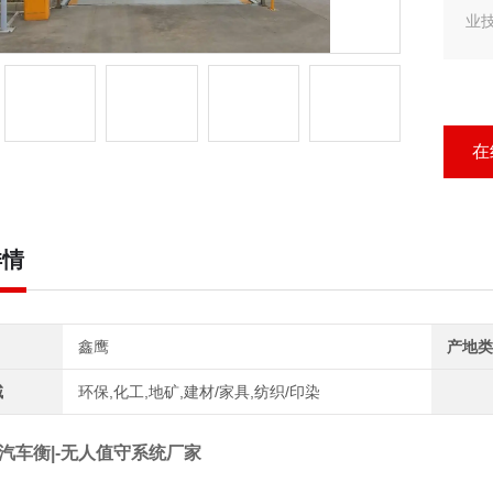
业
客户
汽
行
在
详情
鑫鹰
产地类
域
环保,化工,地矿,建材/家具,纺织/印染
子汽车衡|-无人值守系统厂家