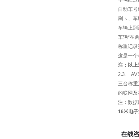
自动车号
刷卡、车
车辆上到
车辆*在
称重记录
这是一个
注：以上
2.3
、 A
三台称重
的联网及
注：数据
16米电
在线