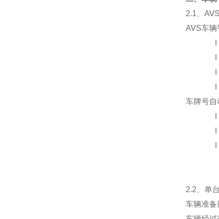
2.1
、AV
AVS
车辆
车牌号自
2.2
、单台
车辆准备
车辆经过