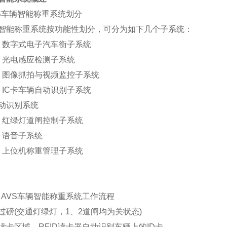
S车辆智能称重系统划分
智能称重系统按功能性划分，可分为如下几个子系统：
l
数字式电子汽车衡子系统
l
光电感应检测子系统
l
图像抓拍与视频监控子系统
l
IC
卡车辆自动识别子系统
动识别系统
l
红绿灯道闸控制子系统
l
语音子系统
l
上位机称重管理子系统
AVS车辆智能称重系统工作流程
过磅(交通灯绿灯，1、2道闸均为关状态)
读卡区域，RFID读卡器自动识别车辆上的ID卡