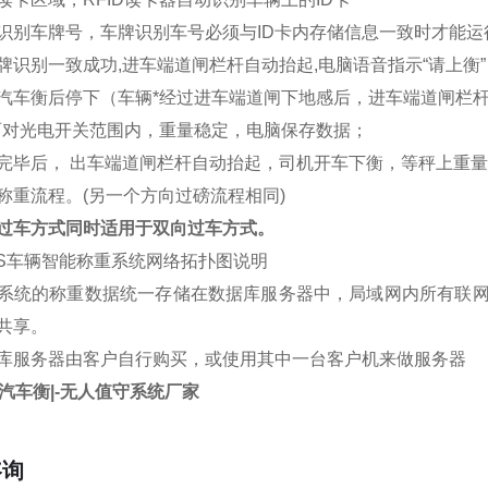
识别车牌号，车牌识别车号必须与ID卡内存储信息一致时才能
牌识别一致成功,进车端道闸栏杆自动抬起,电脑语音指示“请上衡”
汽车衡后停下（车辆*经过进车端道闸下地感后，进车端道闸栏
两对光电开关范围内，重量稳定，电脑保存数据；
完毕后， 出车端道闸栏杆自动抬起，司机开车下衡，等秤上重
称重流程。(另一个方向过磅流程相同)
过车方式同时适用于双向过车方式。
VS车辆智能称重系统网络拓扑图说明
系统的称重数据统一存储在数据库服务器中，局域网内所有联
共享。
库服务器由客户自行购买，或使用其中一台客户机来做服务器
子汽车衡|-无人值守系统厂家
咨询