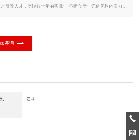
技术研发人才，历经数十年的实践*，不断创新，凭借优厚的实力为
解决了各种实际需求，为用户提供了一套品质 我公司研发销售的
车衡智能称重管理系统，包括单机版，标准版，网络版，视频版，
业定制版，无人值守完整版，具有品种多、
线咨询
别
进口