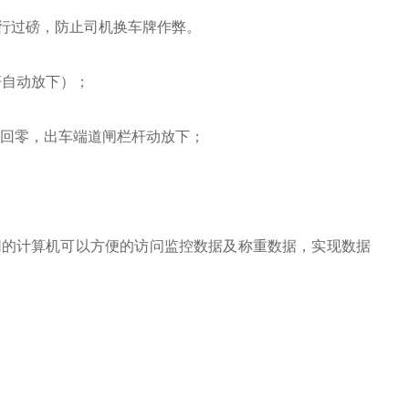
运行过磅，防止司机换车牌作弊。
杆自动放下）；
量回零，出车端道闸栏杆动放下；
网的计算机可以方便的访问监控数据及称重数据，实现数据