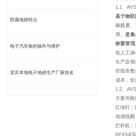
1.1
、
AV
基于物联
防腐地磅特点
辆载重、
用。
是集
称重管理
电子汽车衡的操作与维护
低人工操
生产及物
些报表数
宜宾本地电子地磅生产厂家排名
成本，促
1.2
、AV
方案书根
红绿灯：
地感线圈
拦杆机：
RFID
读